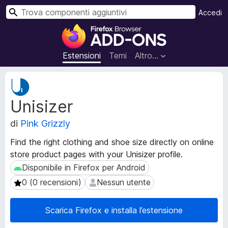
C
Accedi
e
C
r
o
c
m
Estensioni
Temi
Altro…
a
p
o
M
n
e
Unisizer
t
e
a
n
di
Pink Grizzly
d
t
a
i
Find the right clothing and shoe size directly on online
t
a
store product pages with your Unisizer profile.
i
g
e
Disponibile in Firefox per Android
Disponibile in Firefox per Android
g
s
0 (0 recensioni)
Nessun utente
0 (0 recensioni)
Nessun utente
t
i
e
u
n
Scarica Firefox e installa l’estensione
n
s
t