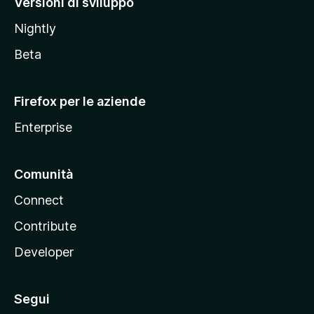
Versioni di sviluppo
o
Nightly
z
i
Beta
l
l
Firefox per le aziende
a
Enterprise
Comunità
Connect
Contribute
Developer
Segui