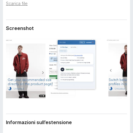
i
Scarica file
i
o
v
n
i
e
p
Screenshot
e
r
F
i
r
e
f
o
x
Informazioni sull’estensione