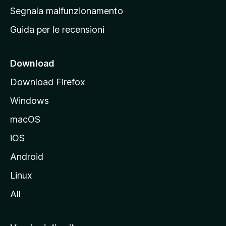
r
Segnala malfunzionamento
i
Guida per le recensioni
n
c
i
Download
p
Download Firefox
a
Windows
l
e
macOS
d
iOS
e
l
Android
s
Linux
i
All
t
o
M