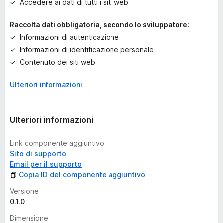
Accedere ai dati di tutti i siti web
l
u
Raccolta dati obbligatoria, secondo lo sviluppatore:
t
a
Informazioni di autenticazione
z
Informazioni di identificazione personale
i
Contenuto dei siti web
o
n
Ulteriori informazioni
i
Ulteriori informazioni
Link componente aggiuntivo
Sito di supporto
Email per il supporto
Copia ID del componente aggiuntivo
Versione
0.1.0
Dimensione