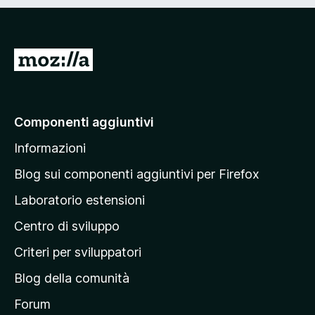
V
a
i
a
Componenti aggiuntivi
l
Informazioni
l
a
Blog sui componenti aggiuntivi per Firefox
p
Laboratorio estensioni
a
Centro di sviluppo
g
i
Criteri per sviluppatori
n
Blog della comunità
a
p
Forum