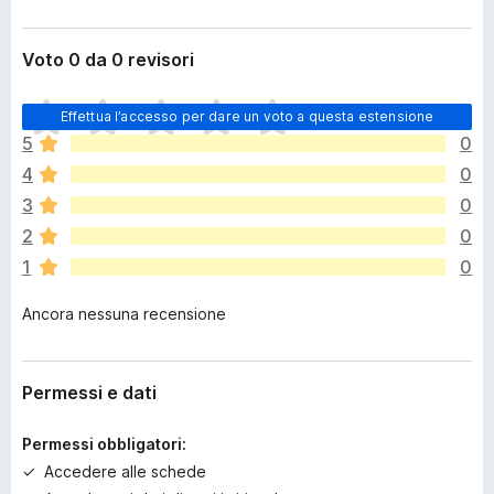
Voto 0 da 0 revisori
N
Effettua l’accesso per dare un voto a questa estensione
o
5
0
n
4
0
c
i
3
0
s
2
0
o
1
0
n
o
Ancora nessuna recensione
a
n
c
o
Permessi e dati
r
a
Permessi obbligatori:
v
Accedere alle schede
a