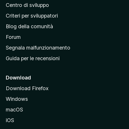
Centro di sviluppo
g
i
Criteri per sviluppatori
n
Blog della comunità
a
p
Forum
r
Segnala malfunzionamento
i
Guida per le recensioni
n
c
i
Download
p
Download Firefox
a
Windows
l
e
macOS
d
iOS
e