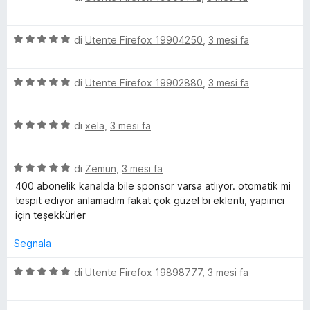
p
a
t
a
u
l
a
5
5
V
u
di
Utente Firefox 19904250
,
3 mesi fa
t
s
e
a
t
a
u
l
a
5
5
r
V
u
di
Utente Firefox 19902880
,
3 mesi fa
t
s
a
t
a
u
Y
l
a
5
5
V
u
di
xela
,
3 mesi fa
t
s
a
t
a
u
o
l
a
5
5
V
u
di
Zemun
,
3 mesi fa
t
s
u
a
t
a
u
400 abonelik kanalda bile sponsor varsa atlıyor. otomatik mi
l
a
5
5
tespit ediyor anlamadım fakat çok güzel bi eklenti, yapımcı
T
u
t
s
için teşekkürler
t
a
u
a
5
5
u
Segnala
t
s
a
u
V
di
Utente Firefox 19898777
,
3 mesi fa
b
5
5
a
s
l