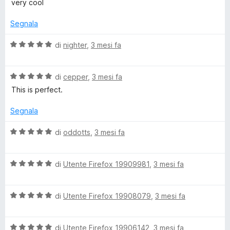
t
very cool
u
l
a
n
5
u
t
Segnala
t
a
s
a
5
V
di
nighter
,
3 mesi fa
t
s
a
a
o
u
l
5
5
V
u
di
cepper
,
3 mesi fa
s
a
t
r
This is perfect.
u
l
a
5
u
t
Segnala
B
t
a
a
5
V
di
oddotts
,
3 mesi fa
l
t
s
a
a
u
l
5
5
o
V
u
di
Utente Firefox 19909981
,
3 mesi fa
s
a
t
u
l
a
c
5
V
u
di
Utente Firefox 19908079
,
3 mesi fa
t
a
t
a
k
l
a
5
V
u
di
Utente Firefox 19906142
,
3 mesi fa
t
s