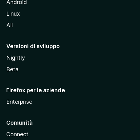
l
Android
s
Linux
i
All
t
o
M
Versioni di sviluppo
o
Nightly
z
i
Beta
l
l
Firefox per le aziende
a
Enterprise
Comunità
Connect