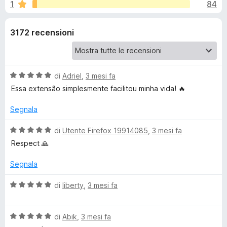
i
1
84
,
i
8
v
o
s
3172 recensioni
i
u
p
n
5
e
r
i
V
di
Adriel
,
3 mesi fa
F
a
Essa extensão simplesmente facilitou minha vida! 🔥
i
p
l
r
u
Segnala
t
e
e
a
V
f
di
Utente Firefox 19914085
,
3 mesi fa
t
a
o
Respect 🙏
r
a
l
x
5
u
Segnala
S
s
t
u
a
V
di
liberty
,
3 mesi fa
5
p
t
a
a
l
5
V
u
di
Abik
,
3 mesi fa
o
s
a