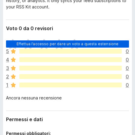
history, or analytics. It only syncs your feed subscriptions to
your RSS Kit account.
Voto 0 da 0 revisori
N
Effettua l’accesso per dare un voto a questa estensione
o
5
0
n
4
0
c
i
3
0
s
2
0
o
1
0
n
o
Ancora nessuna recensione
a
n
c
o
Permessi e dati
r
a
Permessi obbligatori: