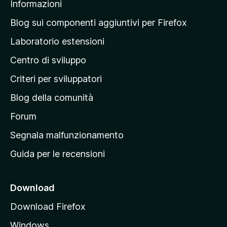
Informazioni
l
a
Blog sui componenti aggiuntivi per Firefox
p
Laboratorio estensioni
a
Centro di sviluppo
g
i
Criteri per sviluppatori
n
Blog della comunità
a
p
Forum
r
Segnala malfunzionamento
i
Guida per le recensioni
n
c
i
Download
p
Download Firefox
a
Windows
l