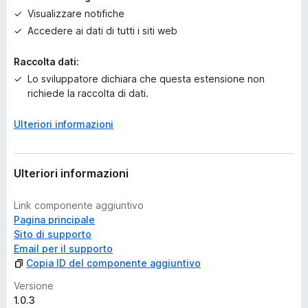
v
Visualizzare notifiche
a
Accedere ai dati di tutti i siti web
l
u
Raccolta dati:
t
a
Lo sviluppatore dichiara che questa estensione non
z
richiede la raccolta di dati.
i
o
Ulteriori informazioni
n
i
Ulteriori informazioni
Link componente aggiuntivo
Pagina principale
Sito di supporto
Email per il supporto
Copia ID del componente aggiuntivo
Versione
1.0.3