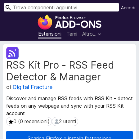
C
Accedi
e
C
r
o
c
m
Estensioni
Temi
Altro…
a
p
o
M
n
e
RSS Kit Pro - RSS Feed
t
e
a
n
Detector & Manager
d
t
a
i
di
Digital Fracture
t
a
i
Discover and manage RSS feeds with RSS Kit - detect
g
e
feeds on any webpage and sync with your RSS Kit
g
s
account
t
i
e
0 (0 recensioni)
2 utenti
0 (0 recensioni)
2 utenti
u
n
n
s
t
Scarica Firefox e installa l’estensione