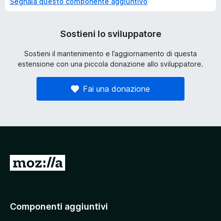
Segnala questo componente aggiuntivo
Sostieni lo sviluppatore
Sostieni il mantenimento e l’aggiornamento di questa
estensione con una piccola donazione allo sviluppatore.
Fai una donazione
V
a
i
a
Componenti aggiuntivi
l