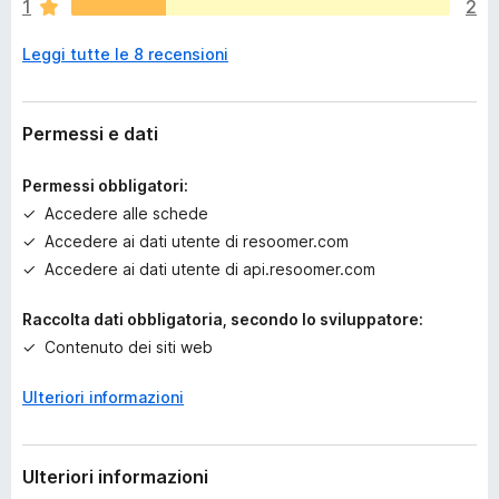
1
2
n
o
Leggi tutte le 8 recensioni
a
n
c
o
Permessi e dati
r
a
Permessi obbligatori:
v
Accedere alle schede
a
Accedere ai dati utente di resoomer.com
l
u
Accedere ai dati utente di api.resoomer.com
t
a
Raccolta dati obbligatoria, secondo lo sviluppatore:
z
Contenuto dei siti web
i
o
Ulteriori informazioni
n
i
Ulteriori informazioni