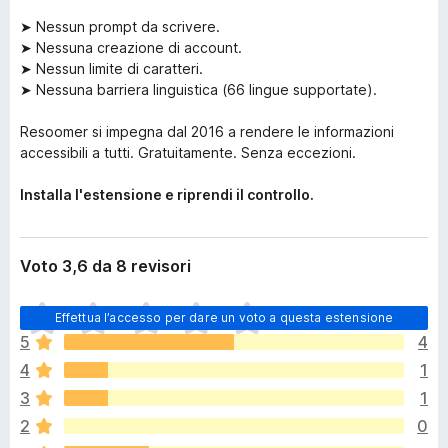
➤ Nessun prompt da scrivere.
➤ Nessuna creazione di account.
➤ Nessun limite di caratteri.
➤ Nessuna barriera linguistica (66 lingue supportate).
Resoomer si impegna dal 2016 a rendere le informazioni
accessibili a tutti. Gratuitamente. Senza eccezioni.
Installa l'estensione e riprendi il controllo.
Voto 3,6 da 8 revisori
N
Effettua l’accesso per dare un voto a questa estensione
o
5
4
n
4
1
c
i
3
1
s
2
0
o