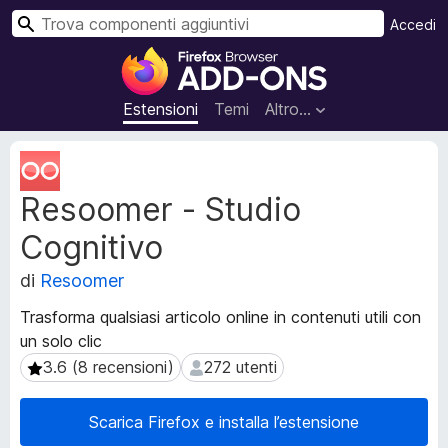
C
Accedi
e
C
r
o
c
m
Estensioni
Temi
Altro…
a
p
o
M
n
e
Resoomer - Studio
t
e
a
n
Cognitivo
d
t
a
i
di
Resoomer
t
a
i
Trasforma qualsiasi articolo online in contenuti utili con
g
e
un solo clic
g
s
3.6 (8 recensioni)
272 utenti
3.6 (8 recensioni)
272 utenti
t
i
e
u
n
n
Scarica Firefox e installa l’estensione
s
t