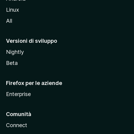
s
Linux
i
All
t
o
M
Versioni di sviluppo
o
Nightly
z
i
Beta
l
l
Firefox per le aziende
a
Enterprise
Comunità
Connect