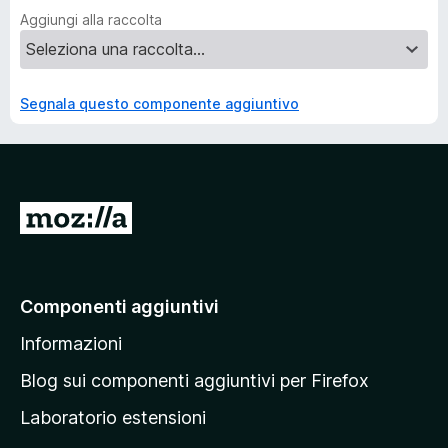
Aggiungi alla raccolta
Segnala questo componente aggiuntivo
V
a
i
a
Componenti aggiuntivi
l
Informazioni
l
a
Blog sui componenti aggiuntivi per Firefox
p
Laboratorio estensioni
a