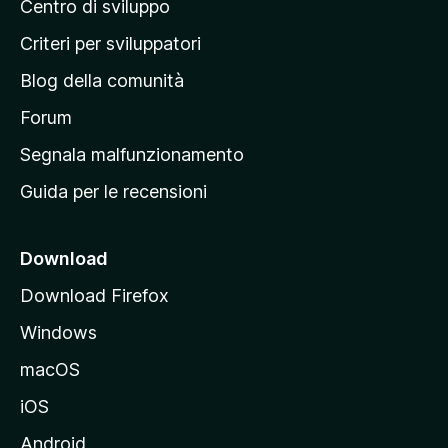
Centro di sviluppo
g
i
Criteri per sviluppatori
n
Blog della comunità
a
p
Forum
r
Segnala malfunzionamento
i
Guida per le recensioni
n
c
i
Download
p
Download Firefox
a
Windows
l
e
macOS
d
iOS
e
l
Android