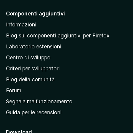
i
a
Componenti aggiuntivi
l
Informazioni
l
a
Blog sui componenti aggiuntivi per Firefox
p
Laboratorio estensioni
a
Centro di sviluppo
g
i
Criteri per sviluppatori
n
Blog della comunità
a
p
Forum
r
Segnala malfunzionamento
i
Guida per le recensioni
n
c
i
Download