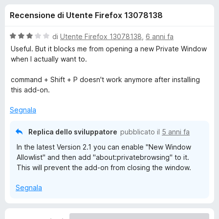
i
2
i
Recensione di Utente Firefox 13078138
s
v
o
u
i
5
V
di
Utente Firefox 13078138
,
6 anni fa
p
n
a
Useful. But it blocks me from opening a new Private Window
e
l
when I actually want to.
u
r
i
t
F
command + Shift + P doesn't work anymore after installing
a
this add-on.
i
p
t
r
a
Segnala
e
e
3
f
s
Replica dello sviluppatore
pubblicato il
5 anni fa
o
u
r
In the latest Version 2.1 you can enable "New Window
5
x
Allowlist" and then add "about:privatebrowsing" to it.
P
This will prevent the add-on from closing the window.
o
Segnala
p