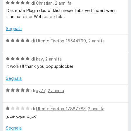
V
u
di
Christian
,
2 anni fa
t
a
t
a
Das erste Plugin das wirklich neue Tabs verhindert wenn
l
a
1
man auf einer Webseite klickt.
u
t
s
t
a
u
Segnala
a
1
5
t
s
V
di
Utente Firefox 15544790
,
2 anni fa
a
u
a
5
5
l
s
V
u
di
kay
,
2 anni fa
u
a
t
it works!! thank you popupblocker
5
l
a
u
t
Segnala
t
a
a
5
V
di
xy77
,
2 anni fa
t
s
a
a
u
l
5
5
V
u
di
Utente Firefox 17887783
,
2 anni fa
s
a
t
تخرب صوت فيديو
u
l
a
5
u
t
Segnala