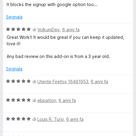
t
a
It blocks the signup with google option too...
a
l
5
u
Segnala
s
t
u
a
V
di
VolkumDev
,
6 anni fa
5
t
a
Great Work!! It would be great if you can keep it updated,
a
l
love it!
2
u
s
t
Any bad review on this add-on is from a 3 year old.
u
a
5
t
Segnala
a
5
V
di
Utente Firefox 16491953
,
6 anni fa
s
a
u
l
5
V
u
di
ebpatton
,
6 anni fa
a
t
l
a
V
u
di
Louis R. Tursi
,
6 anni fa
t
a
t
a
l
a
5