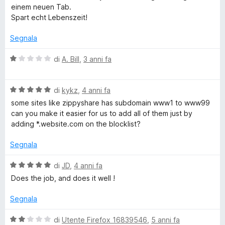
a
einem neuen Tab.
t
Spart echt Lebenszeit!
a
5
Segnala
s
u
V
di
A. Bill
,
3 anni fa
5
a
l
V
u
di
kykz
,
4 anni fa
a
t
some sites like zippyshare has subdomain www1 to www99
l
a
can you make it easier for us to add all of them just by
u
t
adding *.website.com on the blocklist?
t
a
a
1
Segnala
t
s
a
u
V
di
JD
,
4 anni fa
5
5
a
Does the job, and does it well !
s
l
u
u
Segnala
5
t
a
V
di
Utente Firefox 16839546
,
5 anni fa