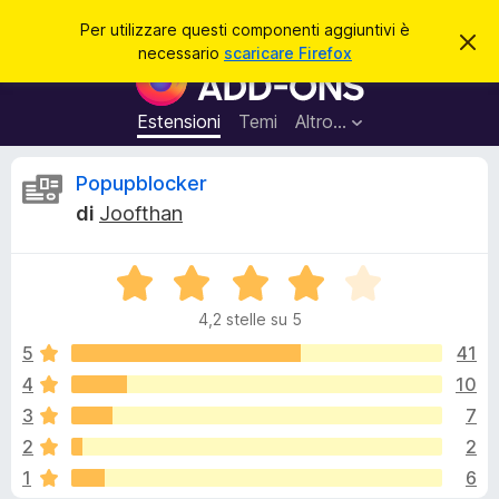
C
Accedi
Per utilizzare questi componenti aggiuntivi è
C
e
necessario
scaricare Firefox
h
C
r
i
o
u
c
d
m
Estensioni
Temi
Altro…
a
i
p
q
u
o
R
Popupblocker
e
n
s
di
Joofthan
t
e
e
o
n
a
v
V
t
c
v
a
i
i
4,2 stelle su 5
l
s
a
e
o
u
5
41
g
t
4
10
g
n
a
i
3
7
t
u
a
s
2
2
4
n
1
6
,
t