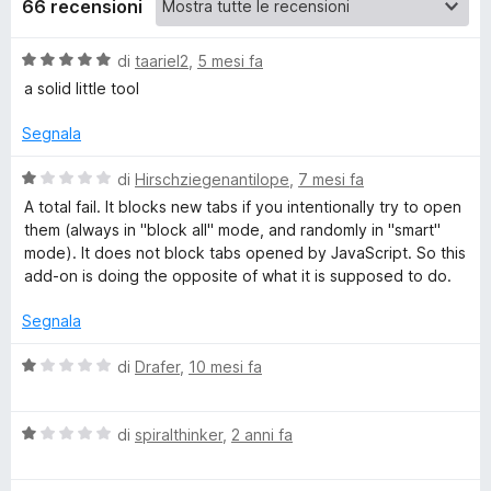
66 recensioni
u
V
di
taariel2
,
5 mesi fa
a
p
a solid little tool
l
u
Segnala
b
t
a
V
di
Hirschziegenantilope
,
7 mesi fa
l
t
a
A total fail. It blocks new tabs if you intentionally try to open
a
l
them (always in "block all" mode, and randomly in "smart"
o
5
u
mode). It does not block tabs opened by JavaScript. So this
s
t
add-on is doing the opposite of what it is supposed to do.
u
a
c
5
t
Segnala
a
k
1
V
di
Drafer
,
10 mesi fa
s
a
e
u
l
5
V
u
di
spiralthinker
,
2 anni fa
r
a
t
l
a