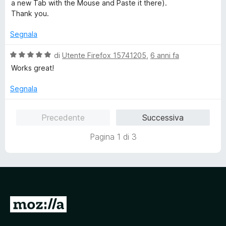
a
5
a new Tab with the Mouse and Paste it there).
u
t
s
Thank you.
a
a
u
l
5
5
Segnala
i
s
z
u
V
di
Utente Firefox 15741205
,
6 anni fa
z
5
a
Works great!
a
l
r
u
Segnala
e
t
a
Precedente
Successiva
t
a
Pagina 1 di 3
5
s
u
5
V
a