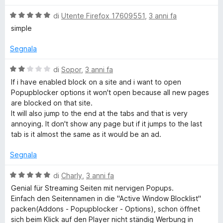
t
a
a
5
V
di
Utente Firefox 17609551
,
3 anni fa
t
s
a
simple
a
u
l
1
5
u
Segnala
s
t
u
a
V
di
Sopor
,
3 anni fa
5
t
a
If i have enabled block on a site and i want to open
a
l
Popupblocker options it won't open because all new pages
5
u
are blocked on that site.
s
t
It will also jump to the end at the tabs and that is very
u
a
annoying. It don't show any page but if it jumps to the last
5
t
tab is it almost the same as it would be an ad.
a
2
Segnala
s
u
V
di
Charly
,
3 anni fa
5
a
Genial für Streaming Seiten mit nervigen Popups.
l
Einfach den Seitennamen in die "Active Window Blocklist"
u
packen(Addons - Popupblocker - Options), schon öffnet
t
sich beim Klick auf den Player nicht ständig Werbung in