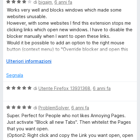
V
u
di
bigajm
,
6 anni fa
t
s
a
t
a
u
Works very well and blocks windows which made some
l
a
5
5
websites unusable.
u
t
s
However, with some websites I find this extension stops me
t
a
u
clicking links which open new windows. I have to disable the
a
5
5
blocker manually when I want to open these links.
t
s
Would it be possible to add an option to the right mouse
a
u
button (context menu) to "Override blocker and open this
4
5
link"?
s
E
Ulteriori informazioni
Many thanks.
u
s
5
p
Segnala
a
n
V
di
Utente Firefox 13931368
,
6 anni fa
d
a
i
l
p
V
u
di
ProblemSolver
,
6 anni fa
e
a
t
Super. Perfect for People who not likes Annoying Pages.
r
l
a
Just activate "Block all new Tabs". Then whitelist the Pages
v
u
t
that you want open.
i
t
a
(Option2: Right click and copy the Link you want open, open
s