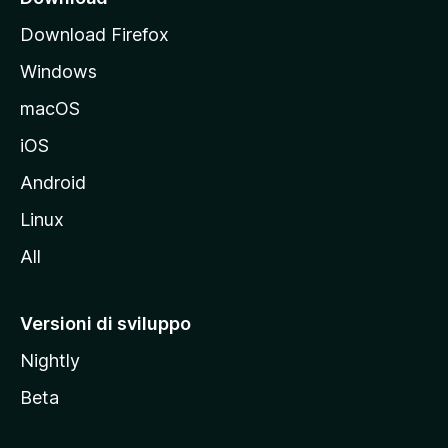
p
Download Firefox
a
Windows
l
e
macOS
d
iOS
e
l
Android
s
Linux
i
All
t
o
M
Versioni di sviluppo
o
Nightly
z
i
Beta
l