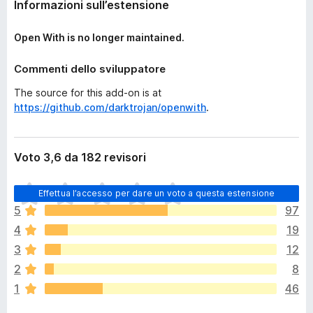
Informazioni sull’estensione
Open With is no longer maintained.
Commenti dello sviluppatore
The source for this add-on is at
https://github.com/darktrojan/openwith
.
Voto 3,6 da 182 revisori
N
Effettua l’accesso per dare un voto a questa estensione
o
5
97
n
4
19
c
i
3
12
s
2
8
o
1
46
n
o