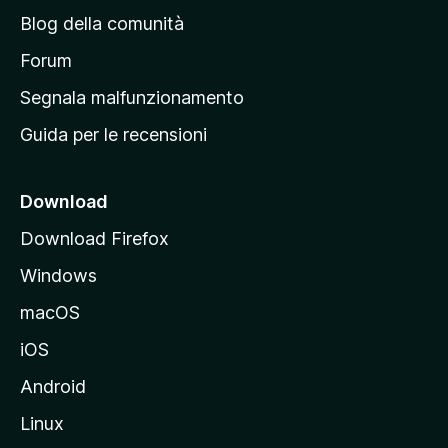
n
Blog della comunità
a
p
Forum
r
Segnala malfunzionamento
i
Guida per le recensioni
n
c
i
Download
p
Download Firefox
a
Windows
l
e
macOS
d
iOS
e
l
Android
s
Linux
i