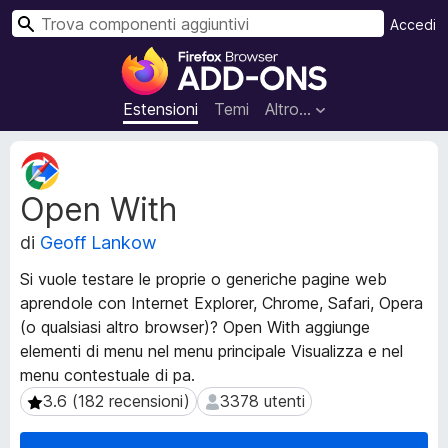
C
Accedi
e
C
r
o
c
m
Estensioni
Temi
Altro…
a
p
o
M
n
e
Open With
t
e
a
n
di
Geoff Lankow
d
t
a
i
Si vuole testare le proprie o generiche pagine web
t
a
aprendole con Internet Explorer, Chrome, Safari, Opera
i
g
(o qualsiasi altro browser)? Open With aggiunge
e
g
s
elementi di menu nel menu principale Visualizza e nel
t
i
menu contestuale di pa.
e
u
3.6 (182 recensioni)
3378 utenti
3.6 (182 recensioni)
3378 utenti
n
n
s
t