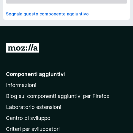
Segnala questo componente aggiuntivo
V
a
i
a
Componenti aggiuntivi
l
Informazioni
l
a
Blog sui componenti aggiuntivi per Firefox
p
Laboratorio estensioni
a
Centro di sviluppo
g
i
Criteri per sviluppatori