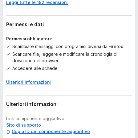
Leggi tutte le 182 recensioni
a
n
c
o
Permessi e dati
r
a
Permessi obbligatori:
v
Scambiare messaggi con programmi diversi da Firefox
a
Scaricare file, leggere e modificare la cronologia di
l
download del browser
u
t
Accedere alle schede
a
z
Ulteriori informazioni
i
o
n
Ulteriori informazioni
i
Link componente aggiuntivo
Sito di supporto
Copia ID del componente aggiuntivo