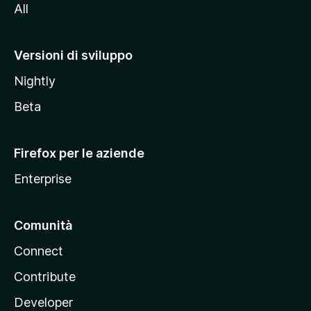
All
t
o
M
Versioni di sviluppo
o
Nightly
z
i
Beta
l
l
Firefox per le aziende
a
Enterprise
Comunità
Connect
Contribute
Developer