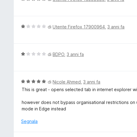
s
a
a
u
t
l
5
a
u
5
t
V
di
Utente Firefox 17900964
,
3 anni fa
s
a
a
u
t
l
5
a
u
5
t
V
di
BDPO
,
3 anni fa
s
a
a
u
t
l
5
a
u
1
t
V
di
Nicole Ahmed
,
3 anni fa
s
a
a
This is great - opens selected tab in internet explorer wi
u
t
l
5
a
u
however does not bypass organisational restrictions on usi
1
t
mode in Edge instead
s
a
u
t
Segnala
5
a
5