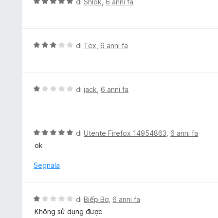
V
di
Shlok
,
6 anni fa
a
a
5
l
s
u
u
t
V
di
Tex
,
6 anni fa
5
a
a
t
l
a
u
5
t
V
di
jack
,
6 anni fa
s
a
a
u
t
l
5
a
u
3
t
V
di
Utente Firefox 14954863
,
6 anni fa
s
a
a
ok
u
t
l
5
a
u
Segnala
1
t
s
a
u
t
V
di
Biếp Bơ
,
6 anni fa
5
a
a
Không sử dụng được
5