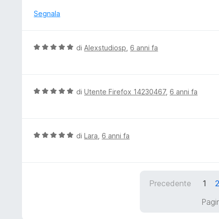
l
s
u
Segnala
u
t
5
a
t
V
di
Alexstudiosp
,
6 anni fa
a
a
1
l
s
u
u
t
V
di
Utente Firefox 14230467
,
6 anni fa
5
a
a
t
l
a
u
5
t
V
di
Lara
,
6 anni fa
s
a
a
u
t
l
5
a
u
5
t
Precedente
1
s
a
u
t
Pagin
5
a
5