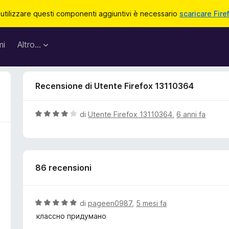
 utilizzare questi componenti aggiuntivi è necessario
scaricare Fire
mi
Altro…
Recensione di Utente Firefox 13110364
V
di
Utente Firefox 13110364
,
6 anni fa
a
l
u
t
86 recensioni
a
t
a
4
V
di
pageen0987
,
5 mesi fa
s
a
классно придумано
u
l