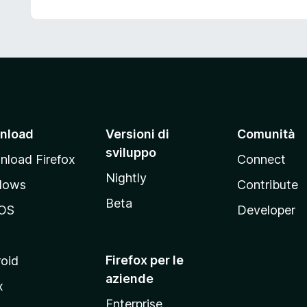
nload
Versioni di
Comunità
sviluppo
load Firefox
Connect
Nightly
dows
Contribute
Beta
OS
Developer
Firefox per le
oid
aziende
x
Enterprise