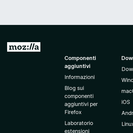
V
a
Componenti
Dow
i
aggiuntivi
Down
a
Informazioni
l
Win
l
Blog sui
mac
a
componenti
p
iOS
aggiuntivi per
a
Firefox
Andr
g
Laboratorio
Linu
i
estensioni