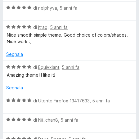
l
a
5
5
V
u
di
nelphyva
,
5 anni fa
t
s
a
t
a
u
l
a
4
5
V
u
di
jtrag
,
5 anni fa
t
s
a
t
a
u
Nice smooth simple theme. Good choice of colors/shades.
l
a
4
5
Nice work :)
u
t
s
t
a
u
Segnala
a
5
5
t
s
V
di
Equivxlant
,
5 anni fa
a
u
a
Amazing theme! I like it!
5
5
l
s
u
Segnala
u
t
5
a
V
di
Utente Firefox 13417633
,
5 anni fa
t
a
a
l
5
V
u
di
Nii_chan8
,
5 anni fa
s
a
t
u
l
a
5
V