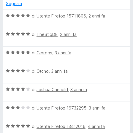
s
t
Segnala
u
a
t
5
t
V
di
Utente Firefox 15711806
,
2 anni fa
a
a
e
2
l
s
V
u
di
TheStigDE
,
2 anni fa
B
u
a
t
5
l
a
l
V
u
di
Giorgos
,
3 anni fa
t
a
t
a
l
a
5
a
V
u
di
Otcho
,
3 anni fa
t
s
a
t
a
u
c
l
a
5
5
V
u
di
Joshua Canfield
,
3 anni fa
t
s
k
a
t
a
u
l
a
5
5
V
u
di
Utente Firefox 16732295
,
3 anni fa
t
s
(
a
t
a
u
l
a
4
5
B
V
u
di
Utente Firefox 13412016
,
4 anni fa
t
s
a
t
a