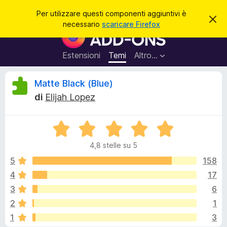
C
Accedi
Per utilizzare questi componenti aggiuntivi è
C
e
necessario
scaricare Firefox
h
C
r
i
o
u
c
d
m
Estensioni
Temi
Altro…
a
i
p
q
u
o
R
Matte Black (Blue)
e
n
s
di
Elijah Lopez
t
e
e
o
n
a
v
V
t
c
v
a
i
i
4,8 stelle su 5
l
s
a
e
o
u
5
158
g
t
4
17
g
n
a
i
3
6
t
u
a
s
2
1
4
n
1
3
,
t