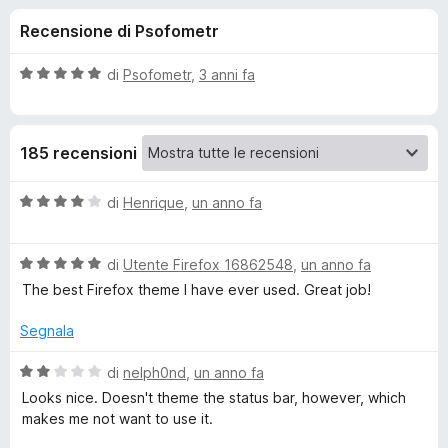
i
8
i
Recensione di Psofometr
s
v
o
u
i
5
V
di
Psofometr
,
3 anni fa
p
n
a
e
l
u
r
i
185 recensioni
t
F
a
i
p
t
V
di
Henrique
,
un anno fa
r
a
a
e
e
5
l
f
s
V
u
di
Utente Firefox 16862548
,
un anno fa
o
u
a
t
r
The best Firefox theme I have ever used. Great job!
5
x
l
a
u
t
Segnala
M
t
a
a
4
V
di
nelph0nd
,
un anno fa
a
t
s
a
Looks nice. Doesn't theme the status bar, however, which
a
u
l
makes me not want to use it.
t
5
5
u