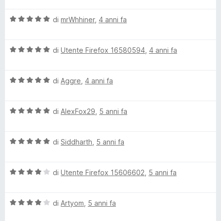
u
l
l
a
4
5
V
u
di
mrWhhiner
,
4 anni fa
t
s
a
t
a
u
u
l
a
3
5
V
u
di
Utente Firefox 16580594
,
4 anni fa
t
s
e
a
t
a
u
l
a
5
5
)
V
u
di
Aggre
,
4 anni fa
t
s
a
t
a
u
l
a
5
5
V
u
di
AlexFox29
,
5 anni fa
t
s
a
t
a
u
l
a
5
5
V
u
di
Siddharth
,
5 anni fa
t
s
a
t
a
u
l
a
5
5
V
u
di
Utente Firefox 15606602
,
5 anni fa
t
s
a
t
a
u
l
a
5
5
V
u
di
Artyom
,
5 anni fa
t
s
a
t
a
u