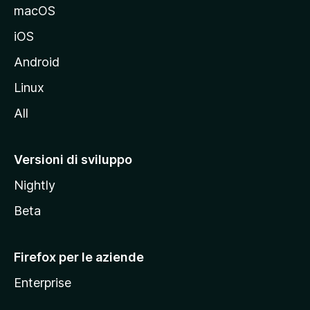
e
macOS
d
iOS
e
l
Android
s
Linux
i
All
t
o
M
Versioni di sviluppo
o
Nightly
z
i
Beta
l
l
Firefox per le aziende
a
Enterprise