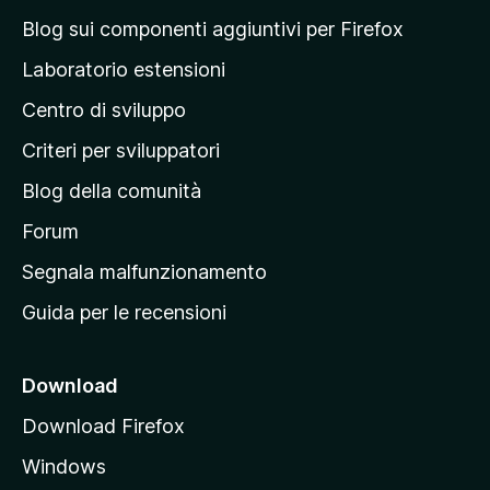
a
Blog sui componenti aggiuntivi per Firefox
p
Laboratorio estensioni
a
Centro di sviluppo
g
i
Criteri per sviluppatori
n
Blog della comunità
a
p
Forum
r
Segnala malfunzionamento
i
Guida per le recensioni
n
c
i
Download
p
Download Firefox
a
Windows
l