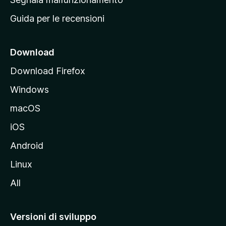
i
Guida per le recensioni
n
c
i
Download
p
Download Firefox
a
Windows
l
e
macOS
d
iOS
e
l
Android
s
Linux
i
All
t
o
M
Versioni di sviluppo