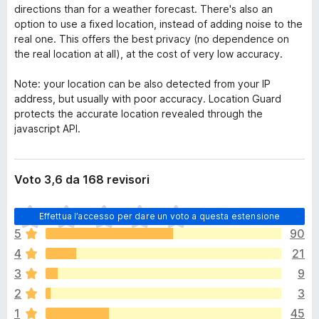
directions than for a weather forecast. There's also an
option to use a fixed location, instead of adding noise to the
real one. This offers the best privacy (no dependence on
the real location at all), at the cost of very low accuracy.
Note: your location can be also detected from your IP
address, but usually with poor accuracy. Location Guard
protects the accurate location revealed through the
javascript API.
Voto 3,6 da 168 revisori
N
Effettua l’accesso per dare un voto a questa estensione
o
5
90
n
4
21
c
i
3
9
s
2
3
o
1
45
n