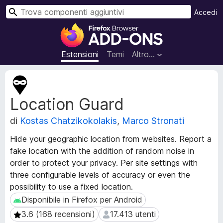
C
Accedi
e
C
r
o
c
m
Estensioni
Temi
Altro…
a
p
o
M
n
e
Location Guard
t
e
a
n
di
Kostas Chatzikokolakis
,
Marco Stronati
d
t
a
i
Hide your geographic location from websites. Report a
t
a
fake location with the addition of random noise in
i
g
order to protect your privacy. Per site settings with
e
g
s
three configurable levels of accuracy or even the
t
i
possibility to use a fixed location.
e
u
Disponibile in Firefox per Android
Disponibile in Firefox per Android
n
n
3.6 (168 recensioni)
17.413 utenti
3.6 (168 recensioni)
17.413 utenti
s
t