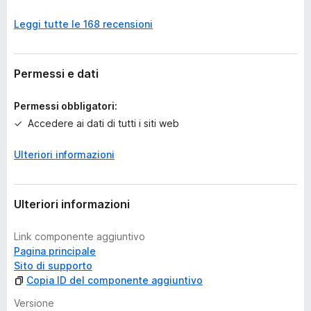
o
Leggi tutte le 168 recensioni
a
n
c
o
Permessi e dati
r
a
Permessi obbligatori:
v
Accedere ai dati di tutti i siti web
a
l
Ulteriori informazioni
u
t
a
z
Ulteriori informazioni
i
o
Link componente aggiuntivo
n
Pagina principale
i
Sito di supporto
Copia ID del componente aggiuntivo
Versione