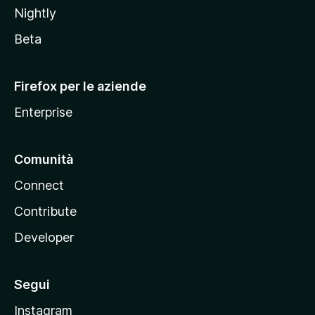
o
Nightly
z
i
Beta
l
l
Firefox per le aziende
a
Enterprise
Comunità
Connect
Contribute
Developer
Segui
Instagram