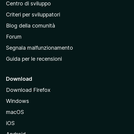
Centro di sviluppo
g
i
Criteri per sviluppatori
n
Blog della comunità
a
p
Forum
r
Segnala malfunzionamento
i
Guida per le recensioni
n
c
i
Download
p
Download Firefox
a
Windows
l
e
macOS
d
iOS
e
l