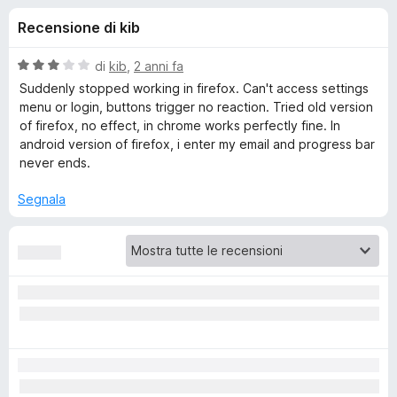
i
3
i
Recensione di kib
s
v
o
u
i
5
V
di
kib
,
2 anni fa
p
n
a
Suddenly stopped working in firefox. Can't access settings
e
l
menu or login, buttons trigger no reaction. Tried old version
u
r
of firefox, no effect, in chrome works perfectly fine. In
i
t
F
android version of firefox, i enter my email and progress bar
a
never ends.
i
p
t
r
a
Segnala
e
e
3
f
s
o
u
r
5
x
M
a
t