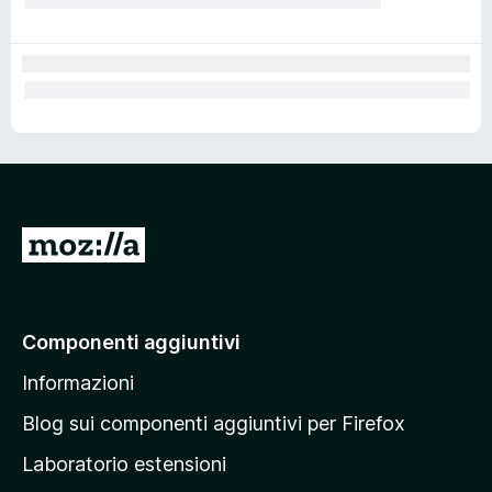
V
a
i
a
Componenti aggiuntivi
l
Informazioni
l
a
Blog sui componenti aggiuntivi per Firefox
p
Laboratorio estensioni
a