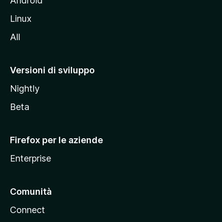
Android
s
Linux
i
All
t
o
M
Versioni di sviluppo
o
Nightly
z
i
Beta
l
l
Firefox per le aziende
a
Enterprise
Comunità
Connect