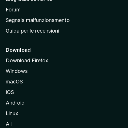
a
p
Forum
r
Segnala malfunzionamento
i
Guida per le recensioni
n
c
i
Download
p
Download Firefox
a
Windows
l
e
macOS
d
iOS
e
l
Android
s
Linux
i
All
t