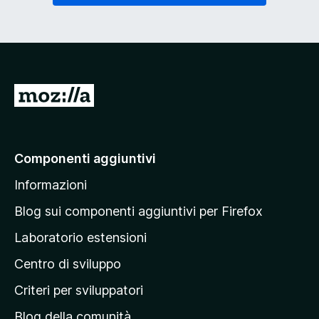
V
a
i
a
Componenti aggiuntivi
l
Informazioni
l
a
Blog sui componenti aggiuntivi per Firefox
p
Laboratorio estensioni
a
Centro di sviluppo
g
i
Criteri per sviluppatori
n
Blog della comunità