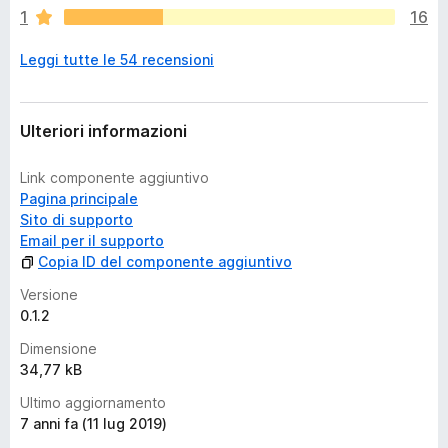
o
1
16
n
o
Leggi tutte le 54 recensioni
a
n
c
o
Ulteriori informazioni
r
a
Link componente aggiuntivo
v
Pagina principale
a
Sito di supporto
l
Email per il supporto
u
Copia ID del componente aggiuntivo
t
a
Versione
z
0.1.2
i
Dimensione
o
34,77 kB
n
i
Ultimo aggiornamento
7 anni fa (11 lug 2019)