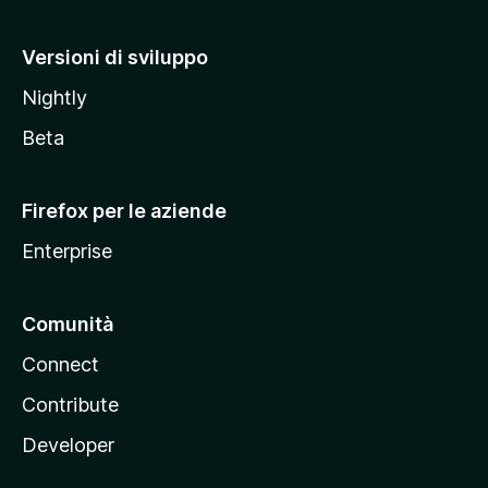
o
M
Versioni di sviluppo
o
Nightly
z
i
Beta
l
l
Firefox per le aziende
a
Enterprise
Comunità
Connect
Contribute
Developer