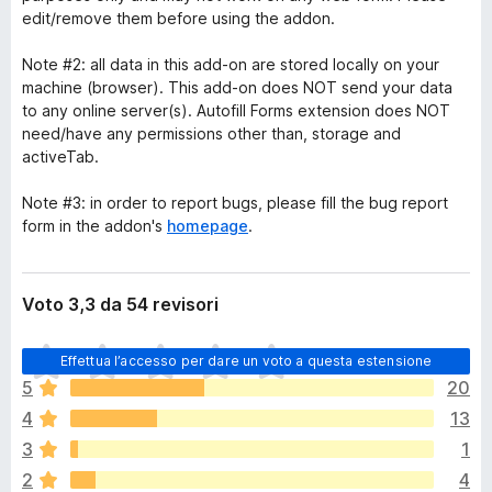
edit/remove them before using the addon.
Note #2: all data in this add-on are stored locally on your
machine (browser). This add-on does NOT send your data
to any online server(s). Autofill Forms extension does NOT
need/have any permissions other than, storage and
activeTab.
Note #3: in order to report bugs, please fill the bug report
form in the addon's
homepage
.
Voto 3,3 da 54 revisori
N
Effettua l’accesso per dare un voto a questa estensione
o
5
20
n
4
13
c
i
3
1
s
2
4