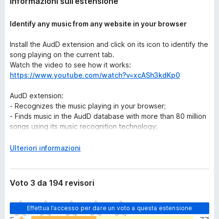
Informazioni sull’estensione
Identify any music from any website in your browser
Install the AudD extension and click on its icon to identify the
song playing on the current tab.
Watch the video to see how it works:
https://www.youtube.com/watch?v=xcASh3kdKp0
AudD extension:
- Recognizes the music playing in your browser;
- Finds music in the AudD database with more than 80 million
songs using its music recognition technology;
- Shows lyrics for identified songs;
- Shows links to listen to the songs on Apple Music, Spotify,
E
Ulteriori informazioni
Deezer, YouTube Music;
s
- Displays the exact moment in the recognized song when
p
the sound from the browser is played.
a
Voto 3 da 194 revisori
n
Music Recognition API:
https://audd.io
d
N
Source code:
Effettua l’accesso per dare un voto a questa estensione
https://github.com/AudDMusic/firefox-
i
o
extension