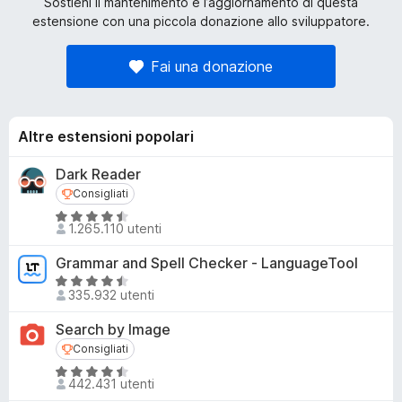
Sostieni il mantenimento e l’aggiornamento di questa
estensione con una piccola donazione allo sviluppatore.
Fai una donazione
Altre estensioni popolari
Dark Reader
Consigliati
Consigliati
V
1.265.110 utenti
a
l
Grammar and Spell Checker - LanguageTool
u
V
t
335.932 utenti
a
a
l
Search by Image
t
u
Consigliati
Consigliati
a
t
4
V
a
442.431 utenti
,
a
t