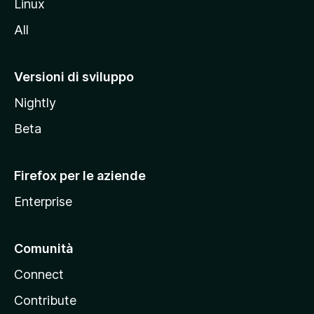
Linux
i
All
t
o
M
Versioni di sviluppo
o
Nightly
z
i
Beta
l
l
Firefox per le aziende
a
Enterprise
Comunità
Connect
Contribute