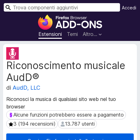
C
Accedi
e
C
r
o
c
m
Estensioni
Temi
Altro…
a
p
o
M
n
e
Riconoscimento musicale
t
e
a
n
AudD®
d
t
a
i
di
AudD, LLC
t
a
i
Riconosci la musica di qualsiasi sito web nel tuo
g
e
browser
g
s
Alcune funzioni potrebbero essere a pagamento
Alcune funzioni potrebbero essere a pagamento
t
i
e
u
3 (194 recensioni)
13.787 utenti
3 (194 recensioni)
13.787 utenti
n
n
s
t