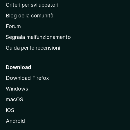
i
Criteri per sviluppatori
n
Blog della comunità
a
p
Forum
r
Segnala malfunzionamento
i
Guida per le recensioni
n
c
i
Download
p
Download Firefox
a
Windows
l
e
macOS
d
iOS
e
l
Android
s