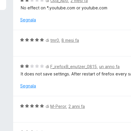
V
di
Opa_Apo
,
2 mesi fa
a
No effect on *.youtube.com or youtube.com
l
u
Segnala
t
a
t
V
di
tmr0
,
8 mesi fa
a
a
2
l
s
u
u
t
V
di
F_irefoxB_enutzer_0815
,
un anno fa
5
a
a
It does not save settings. After restart of firefox every 
t
l
a
u
Segnala
5
t
s
a
u
t
V
di
M-Peror
,
2 anni fa
5
a
a
2
l
s
u
u
t