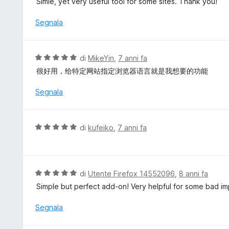
Simle, yet very useful tool for some sites. Thank you!
t
l
a
u
Segnala
5
t
s
a
u
t
V
di
MikeYin
,
7 anni fa
5
a
a
很好用，给特定网站指定浏览器语言就是我想要的功能
5
l
s
u
Segnala
u
t
5
a
t
V
di
kufeiko
,
7 anni fa
a
a
5
l
s
u
u
t
V
di
Utente Firefox 14552096
,
8 anni fa
5
a
a
Simple but perfect add-on! Very helpful for some bad im
t
l
a
u
Segnala
5
t
s
a