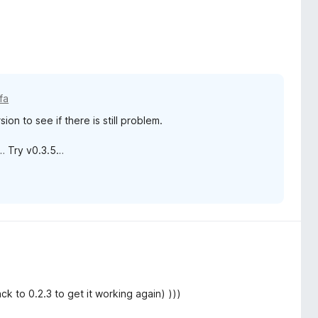
fa
ion to see if there is still problem.
n… Try v0.3.5…
ck to 0.2.3 to get it working again) )))