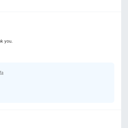
ank you.
fa