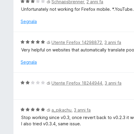
V
di
Schnapsbrenner
,
2 anni fa
5
a
a
Unfortunately not working for Firefox mobile. *.YouTube
t
l
a
u
Segnala
5
t
s
a
u
t
V
di
Utente Firefox 14298872
,
3 anni fa
5
a
a
Very helpful on websites that automatically translate poo
3
l
s
u
Segnala
u
t
5
a
t
V
di
Utente Firefox 18244944
,
3 anni fa
a
a
5
l
s
u
u
t
V
di
a_pikachu
,
3 anni fa
5
a
a
Stop working since v0.3, once revert back to v0.2.3 it wor
t
l
I also tried v0.3.4, same issue.
a
u
2