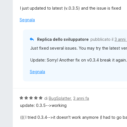
t
s
a
I just updated to latest (v.0.3.5) and the issue is fixed
u
t
5
a
Segnala
5
s
u
Replica dello sviluppatore
pubblicato il
3 anni 
5
Just fixed several issues. You may try the latest vers
Update: Sorry! Another fix on v0.3.4 break it agai
Segnala
V
di
BugSplatter
,
3 anni fa
a
update: 0.3.5-->working
l
u
((( I tried 0.3.4-->it doesn't work anymore (I had to go ba
t