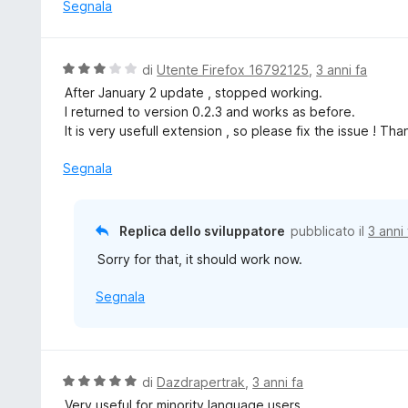
a
Segnala
t
a
5
V
di
Utente Firefox 16792125
,
3 anni fa
s
a
After January 2 update , stopped working.
u
l
I returned to version 0.2.3 and works as before.
5
u
It is very usefull extension , so please fix the issue ! Th
t
a
Segnala
t
a
3
Replica dello sviluppatore
pubblicato il
3 anni 
s
Sorry for that, it should work now.
u
5
Segnala
V
di
Dazdrapertrak
,
3 anni fa
a
Very useful for minority language users.