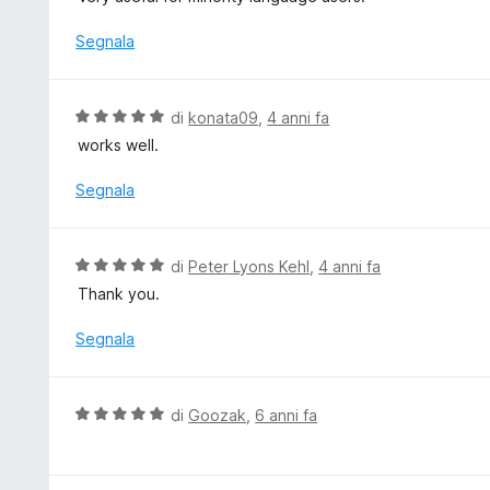
l
u
Segnala
t
a
t
V
di
konata09
,
4 anni fa
a
a
works well.
5
l
s
u
Segnala
u
t
5
a
t
V
di
Peter Lyons Kehl
,
4 anni fa
a
a
Thank you.
5
l
s
u
Segnala
u
t
5
a
t
V
di
Goozak
,
6 anni fa
a
a
5
l
s
u