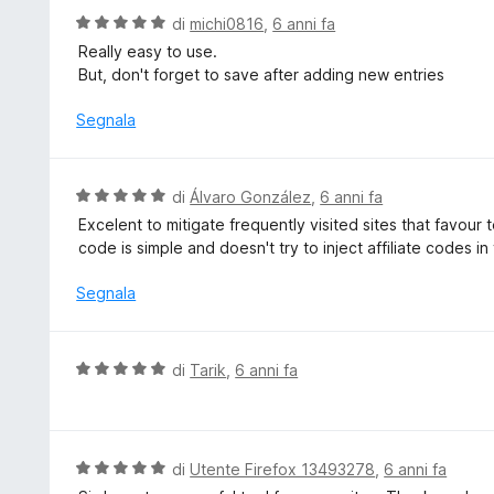
u
t
V
di
michi0816
,
6 anni fa
5
a
a
Really easy to use.
t
l
But, don't forget to save after adding new entries
a
u
5
t
Segnala
s
a
u
t
5
a
V
di
Álvaro González
,
6 anni fa
5
a
Excelent to mitigate frequently visited sites that favour 
s
l
code is simple and doesn't try to inject affiliate codes i
u
u
5
t
Segnala
a
t
a
V
di
Tarik
,
6 anni fa
5
a
s
l
u
u
5
t
V
di
Utente Firefox 13493278
,
6 anni fa
a
a