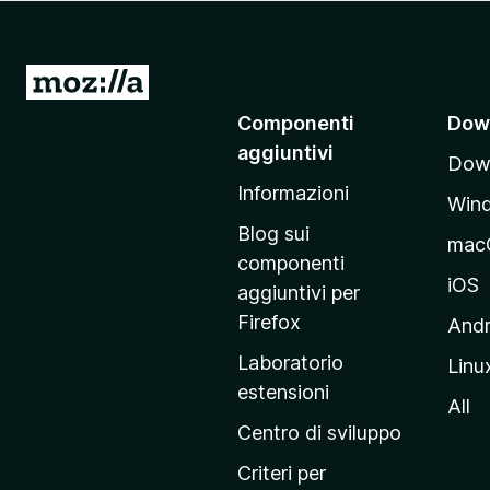
i
v
i
V
p
a
Componenti
Dow
e
i
r
aggiuntivi
Down
a
F
Informazioni
l
i
Win
l
r
Blog sui
mac
e
a
componenti
f
p
iOS
aggiuntivi per
o
a
Firefox
Andr
x
g
Laboratorio
Linu
i
estensioni
n
All
a
Centro di sviluppo
p
Criteri per