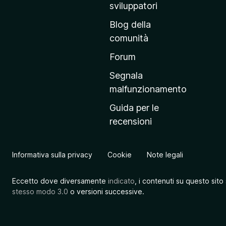
r
sviluppatori
i
Blog della
n
comunità
c
i
Forum
p
Segnala
a
malfunzionamento
l
Guida per le
e
recensioni
d
e
l
Informativa sulla privacy
Cookie
Note legali
s
i
Eccetto dove diversamente
indicato
, i contenuti su questo sito
t
stesso modo 3.0
o versioni successive.
o
M