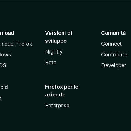
nload
Versioni di
Comunità
sviluppo
load Firefox
Connect
Nightly
dows
Contribute
Beta
OS
Developer
Firefox per le
oid
aziende
x
Enterprise