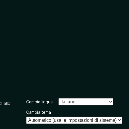
Cambia lingua
i allo
Cambia tema