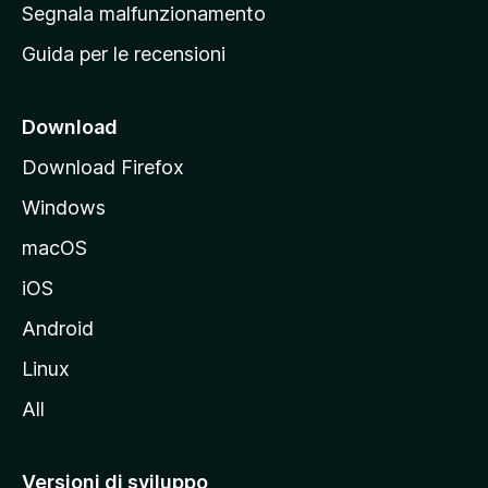
r
Segnala malfunzionamento
i
i
Guida per le recensioni
n
c
i
Download
p
Download Firefox
a
Windows
l
e
macOS
d
iOS
e
l
Android
s
Linux
i
All
t
o
M
Versioni di sviluppo