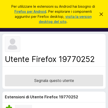
C
Accedi
Per utilizzare le estensioni su Android hai bisogno di
e
Firefox per Android
. Per esplorare i componenti
C
C
r
aggiuntivi per Firefox desktop,
visita la version
h
o
desktop del sito
.
i
c
m
u
a
d
p
i
o
q
u
n
e
e
s
t
n
o
Utente Firefox 19770252
t
a
v
i
v
a
i
s
g
o
Segnala questo utente
g
i
u
Estensioni di Utente Firefox 19770252
n
t