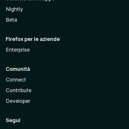
o
Nightly
z
i
Beta
l
l
Firefox per le aziende
a
Enterprise
Comunità
Connect
Contribute
Developer
Segui