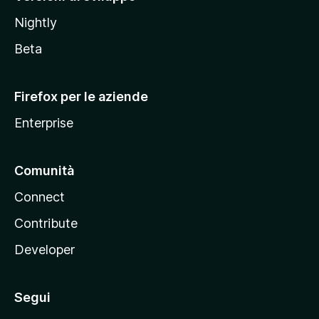
o
Nightly
z
i
Beta
l
l
Firefox per le aziende
a
Enterprise
Comunità
Connect
Contribute
Developer
Segui