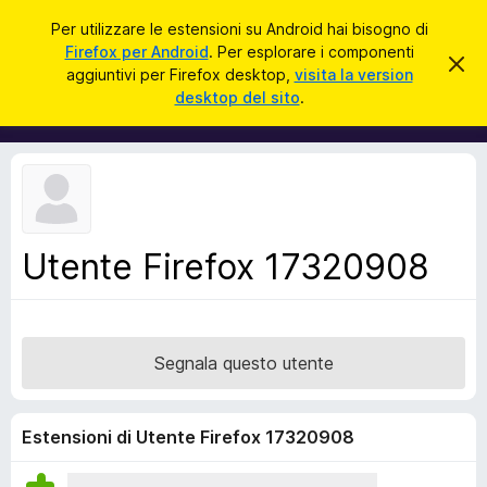
C
Accedi
Per utilizzare le estensioni su Android hai bisogno di
e
Firefox per Android
. Per esplorare i componenti
C
C
r
aggiuntivi per Firefox desktop,
visita la version
h
o
desktop del sito
.
i
c
m
u
a
d
p
i
o
q
u
n
e
e
s
t
n
o
Utente Firefox 17320908
t
a
v
i
v
a
i
s
g
o
Segnala questo utente
g
i
u
Estensioni di Utente Firefox 17320908
n
t