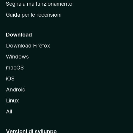
r
Segnala malfunzionamento
i
i
Guida per le recensioni
n
c
i
Download
p
Download Firefox
a
Windows
l
e
macOS
d
iOS
e
l
Android
s
Linux
i
All
t
o
M
Versioni di sviluppo