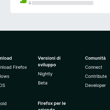
nload
Versioni di
Comunità
sviluppo
load Firefox
Connect
Nightly
dows
Contribute
Beta
OS
Developer
Firefox per le
oid
aziende