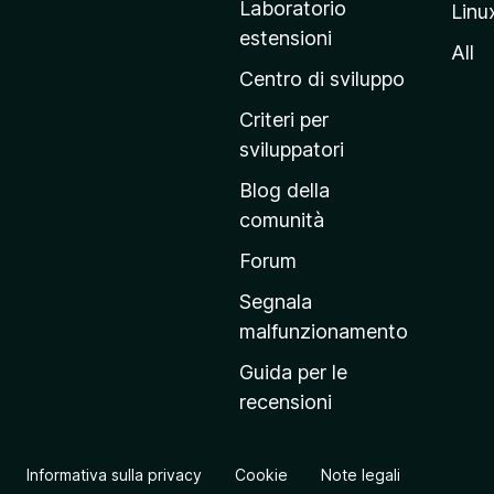
Laboratorio
Linu
i
estensioni
n
All
a
Centro di sviluppo
p
Criteri per
r
sviluppatori
i
Blog della
n
comunità
c
i
Forum
p
Segnala
a
malfunzionamento
l
Guida per le
e
recensioni
d
e
l
Informativa sulla privacy
Cookie
Note legali