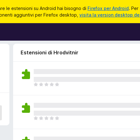
zare le estensioni su Android hai bisogno di
Firefox per Android
. Per
onenti aggiuntivi per Firefox desktop,
visita la version desktop de
Estensioni di Hrodvitnir
N
o
n
c
i
s
N
o
o
n
n
o
c