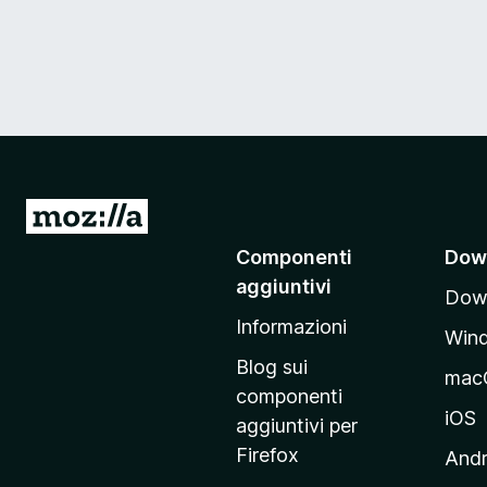
V
a
Componenti
Dow
i
aggiuntivi
Down
a
Informazioni
l
Win
l
Blog sui
mac
a
componenti
p
iOS
aggiuntivi per
a
Firefox
Andr
g