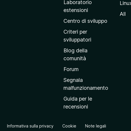
Laboratorio
Linu
i
estensioni
n
All
a
Centro di sviluppo
p
Criteri per
r
sviluppatori
i
Blog della
n
comunità
c
i
Forum
p
Segnala
a
malfunzionamento
l
Guida per le
e
recensioni
d
e
l
Informativa sulla privacy
Cookie
Note legali