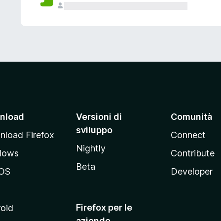
nload
Versioni di
Comunità
sviluppo
load Firefox
Connect
Nightly
dows
Contribute
Beta
OS
Developer
Firefox per le
oid
aziende