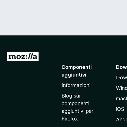
V
a
Componenti
Dow
i
aggiuntivi
Down
a
Informazioni
l
Win
l
Blog sui
mac
a
componenti
p
iOS
aggiuntivi per
a
Firefox
Andr
g