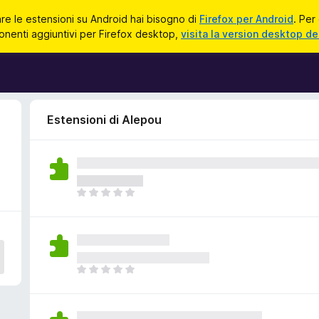
zare le estensioni su Android hai bisogno di
Firefox per Android
. Per
onenti aggiuntivi per Firefox desktop,
visita la version desktop de
Estensioni di Alepou
N
o
n
c
i
s
N
o
o
n
n
o
c