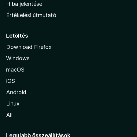
o
e
Hiba jelentése
k
k
n
e
Értékelési útmutató
l
l
é
a
s
p
Letöltés
e
j
k
Download Firefox
á
Windows
r
a
macOS
iOS
Android
Linux
All
Legújabb összeállítások