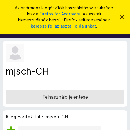
K
Bejelentkezés
Az androidos kiegészítők használatához szüksége
e
lesz a
Firefox for Androidra
. Az asztali
F
É
r
kiegészítőkhöz készült Firefox felfedezéséhez
r
i
keresse fel az asztali oldalunkat
.
t
e
r
e
s
s
e
í
é
f
t
s
é
o
s
x
e
l
b
v
mjsch-CH
ö
e
t
n
é
g
s
e
é
Felhasználó jelentése
s
z
ő
Kiegészítők tőle: mjsch-CH
k
i