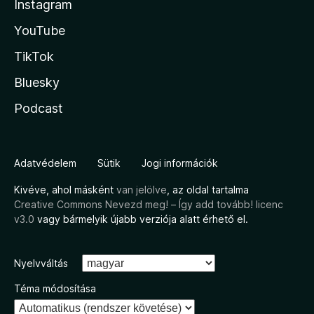
Instagram
YouTube
TikTok
Bluesky
Podcast
Adatvédelem
Sütik
Jogi információk
Kivéve, ahol másként
van jelölve
, az oldal tartalma
Creative Commons Nevezd meg! – Így add tovább! licenc
v3.0
vagy bármelyik újabb verziója alatt érhető el.
Nyelvváltás
Téma módosítása