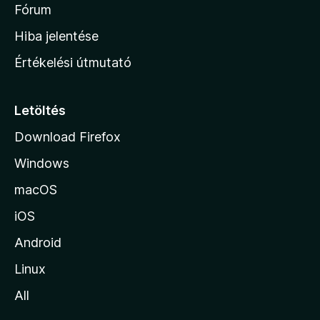
é
h
Fórum
t
s
é
o
e
Hiba jelentése
k
k
n
e
Értékelési útmutató
l
l
é
a
s
p
Letöltés
e
j
k
Download Firefox
á
Windows
r
a
macOS
iOS
Android
Linux
All