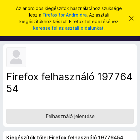
K
Bejelentkezés
Az androidos kiegészítők használatához szüksége
e
lesz a
Firefox for Androidra
. Az asztali
F
É
r
kiegészítőkhöz készült Firefox felfedezéséhez
r
i
keresse fel az asztali oldalunkat
.
t
e
r
e
s
s
e
í
é
f
t
s
é
o
s
x
e
l
b
v
Firefox felhasználó 197764
ö
e
t
54
n
é
g
s
e
é
s
z
Felhasználó jelentése
ő
k
Kiegészítők tőle: Firefox felhasználó 19776454
i