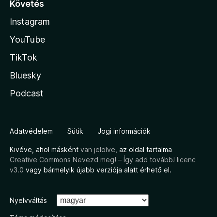
Követés
Instagram
YouTube
TikTok
Bluesky
Podcast
Adatvédelem
Sütik
Jogi információk
Kivéve, ahol másként
van jelölve
, az oldal tartalma
Creative Commons Nevezd meg! – Így add tovább! licenc
v3.0
vagy bármelyik újabb verziója alatt érhető el.
Nyelvváltás