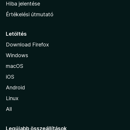
o
e
Hiba jelentése
k
k
n
e
Értékelési útmutató
l
l
é
a
s
p
Letöltés
e
j
k
Download Firefox
á
Windows
r
a
macOS
iOS
Android
Linux
All
Legújabb összeállítások