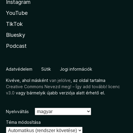
Instagram
YouTube
TikTok
Bluesky
Podcast
Adatvédelem
Sütik
Jogi információk
Kivéve, ahol másként
van jelölve
, az oldal tartalma
Creative Commons Nevezd meg! – Így add tovább! licenc
v3.0
vagy bármelyik újabb verziója alatt érhető el.
Nyelvváltás
Téma módosítása