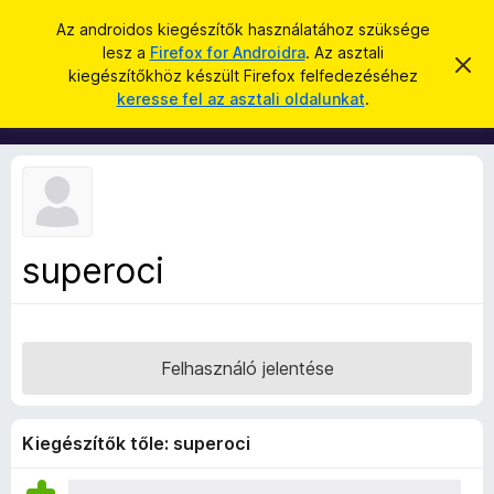
K
Bejelentkezés
Az androidos kiegészítők használatához szüksége
e
lesz a
Firefox for Androidra
. Az asztali
F
É
r
kiegészítőkhöz készült Firefox felfedezéséhez
r
i
keresse fel az asztali oldalunkat
.
t
e
r
e
s
s
e
í
é
f
t
s
é
o
s
x
e
l
b
v
superoci
ö
e
t
n
é
g
s
e
é
Felhasználó jelentése
s
z
ő
Kiegészítők tőle: superoci
k
i