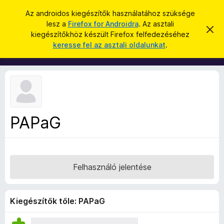
K
Bejelentkezés
Az androidos kiegészítők használatához szüksége
e
lesz a
Firefox for Androidra
. Az asztali
F
É
r
kiegészítőkhöz készült Firefox felfedezéséhez
r
i
keresse fel az asztali oldalunkat
.
t
e
r
e
s
s
e
í
é
f
t
s
é
o
s
x
e
l
b
v
PAPaG
ö
e
t
n
é
g
s
e
é
Felhasználó jelentése
s
z
ő
Kiegészítők tőle: PAPaG
k
i