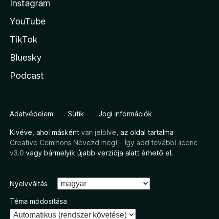
Instagram
YouTube
TikTok
Bluesky
Podcast
Adatvédelem
Sütik
Jogi információk
Kivéve, ahol másként
van jelölve
, az oldal tartalma
Creative Commons Nevezd meg! – Így add tovább! licenc
v3.0
vagy bármelyik újabb verziója alatt érhető el.
Nyelvváltás
Téma módosítása