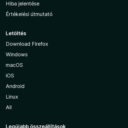
o
e
Hiba jelentése
k
k
n
e
Értékelési útmutató
l
l
é
a
s
p
Letöltés
e
j
k
Download Firefox
á
Windows
r
a
macOS
iOS
Android
Linux
All
Legújabb összeállítások