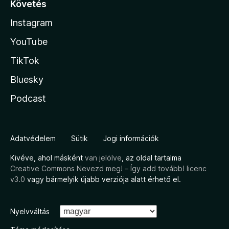
Követés
Instagram
YouTube
TikTok
Bluesky
Podcast
Adatvédelem
Sütik
Jogi információk
Kivéve, ahol másként
van jelölve
, az oldal tartalma
Creative Commons Nevezd meg! – Így add tovább! licenc
v3.0
vagy bármelyik újabb verziója alatt érhető el.
Nyelvváltás