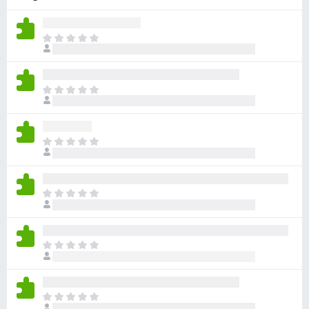
e
g
M
é
é
s
g
z
n
M
í
i
é
t
n
g
c
ő
n
s
M
k
i
e
é
n
n
g
c
e
n
s
M
k
i
e
é
c
n
n
g
s
c
e
n
i
s
M
k
i
l
e
é
c
n
l
n
g
s
c
a
e
n
i
s
M
g
k
i
l