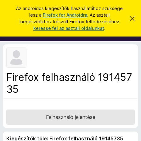
K
Bejelentkezés
Az androidos kiegészítők használatához szüksége
e
lesz a
Firefox for Androidra
. Az asztali
F
É
r
kiegészítőkhöz készült Firefox felfedezéséhez
r
i
keresse fel az asztali oldalunkat
.
t
e
r
e
s
s
e
í
é
f
t
s
é
o
s
x
e
l
b
v
Firefox felhasználó 191457
ö
e
t
35
n
é
g
s
e
é
s
z
Felhasználó jelentése
ő
k
Kiegészítők tőle: Firefox felhasználó 19145735
i