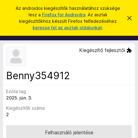
K
Bejelentkezés
Az androidos kiegészítők használatához szüksége
e
lesz a
Firefox for Androidra
. Az asztali
F
É
r
kiegészítőkhöz készült Firefox felfedezéséhez
r
i
keresse fel az asztali oldalunkat
.
t
e
r
e
s
s
e
í
é
f
t
Kiegészítő fejlesztői
s
é
o
s
x
e
l
b
v
Benny354912
ö
e
t
n
é
Ezóta tag
g
s
e
2025. jún. 3.
é
s
Kiegészítők száma
z
2
ő
k
Felhasználó jelentése
i