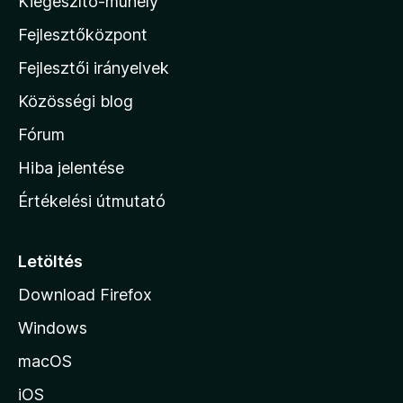
Kiegészítő-műhely
l
z
a
Fejlesztőközpont
i
g
o
l
Fejlesztői irányelvek
s
l
é
Közösségi blog
a
r
h
Fórum
t
é
o
Hiba jelentése
k
n
e
Értékelési útmutató
l
l
é
a
s
p
Letöltés
e
j
k
Download Firefox
á
Windows
r
a
macOS
iOS