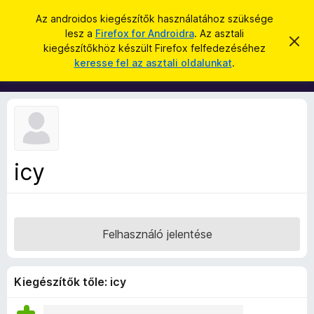
K
Bejelentkezés
Az androidos kiegészítők használatához szüksége
e
lesz a
Firefox for Androidra
. Az asztali
F
É
r
kiegészítőkhöz készült Firefox felfedezéséhez
r
i
keresse fel az asztali oldalunkat
.
t
e
r
e
s
s
e
í
é
f
t
s
é
o
s
x
e
l
b
v
icy
ö
e
t
n
é
g
s
e
é
Felhasználó jelentése
s
z
ő
Kiegészítők tőle: icy
k
i