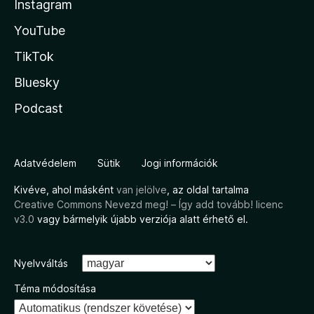
Instagram
YouTube
TikTok
Bluesky
Podcast
Adatvédelem
Sütik
Jogi információk
Kivéve, ahol másként
van jelölve
, az oldal tartalma
Creative Commons Nevezd meg! – Így add tovább! licenc
v3.0
vagy bármelyik újabb verziója alatt érhető el.
Nyelvváltás
Téma módosítása