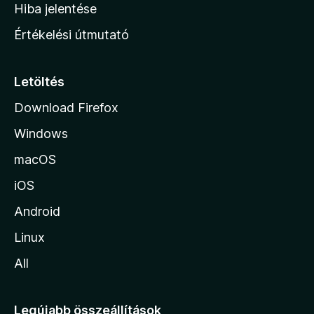
o
e
Hiba jelentése
k
k
n
e
Értékelési útmutató
l
l
é
a
s
p
Letöltés
e
j
k
Download Firefox
á
Windows
r
a
macOS
iOS
Android
Linux
All
Legújabb összeállítások