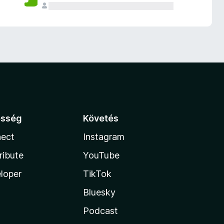
össég
Követés
ect
Instagram
ribute
YouTube
loper
TikTok
Bluesky
Podcast