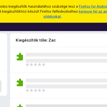
oidos kiegészítők használatához szüksége lesz a
Firefox for Andro
li kiegészítőkhöz készült Firefox felfedezéséhez
keresse fel az as
oldalunkat
.
Kiegészítők tőle: Zac
M
é
g
n
i
n
M
c
é
s
g
e
n