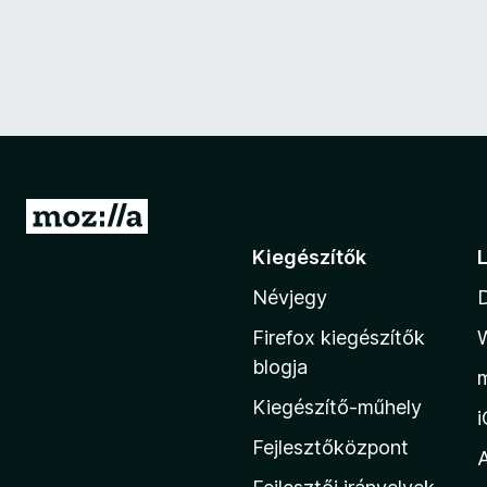
U
g
Kiegészítők
r
Névjegy
á
s
Firefox kiegészítők
a
blogja
M
Kiegészítő-műhely
o
z
Fejlesztőközpont
i