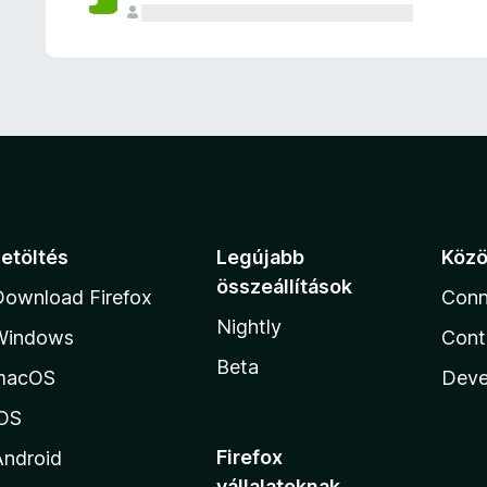
e
l
é
s
e
k
Letöltés
Legújabb
Köz
összeállítások
Download Firefox
Conn
Nightly
Windows
Cont
Beta
macOS
Deve
iOS
Firefox
Android
vállalatoknak