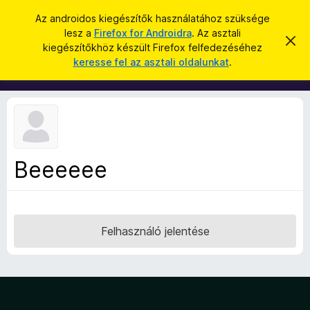
K
Bejelentkezés
Az androidos kiegészítők használatához szüksége
e
lesz a
Firefox for Androidra
. Az asztali
F
É
r
kiegészítőkhöz készült Firefox felfedezéséhez
r
i
keresse fel az asztali oldalunkat
.
t
e
r
e
s
s
e
í
é
f
t
s
é
o
s
x
e
l
b
v
Beeeeee
ö
e
t
n
é
g
s
e
é
Felhasználó jelentése
s
z
ő
k
i