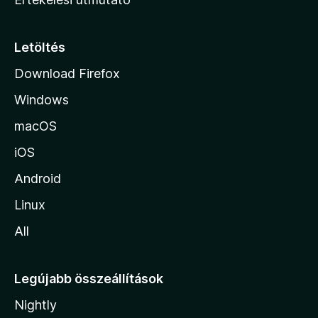
l
a
p
Letöltés
j
Download Firefox
á
Windows
r
a
macOS
iOS
Android
Linux
All
Legújabb összeállítások
Nightly