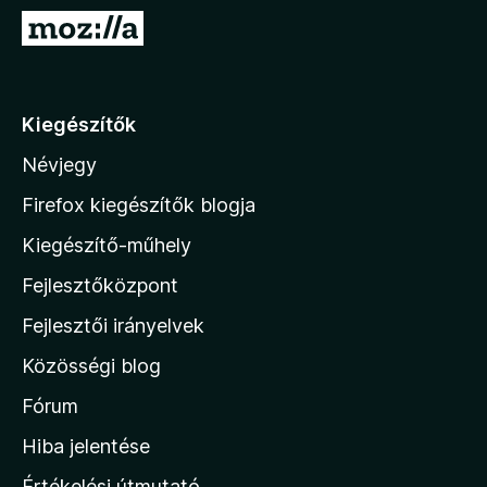
e
U
g
g
é
r
s
á
Kiegészítők
z
s
í
Névjegy
a
t
M
ő
Firefox kiegészítők blogja
k
o
Kiegészítő-műhely
z
Fejlesztőközpont
i
l
Fejlesztői irányelvek
l
Közösségi blog
a
h
Fórum
o
Hiba jelentése
n
Értékelési útmutató