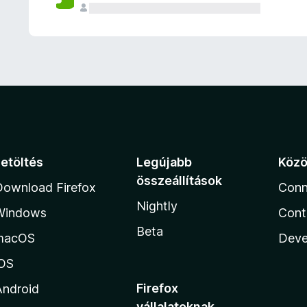
e
l
é
s
e
k
Letöltés
Legújabb
Köz
összeállítások
Download Firefox
Conn
Nightly
Windows
Cont
Beta
macOS
Deve
iOS
Firefox
Android
vállalatoknak