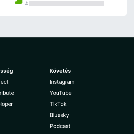
össég
Követés
ect
Instagram
ribute
YouTube
loper
TikTok
Bluesky
Podcast