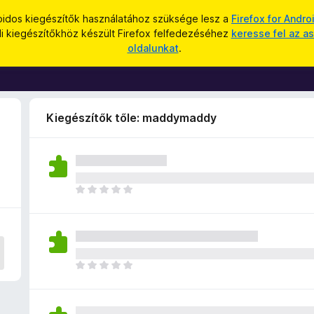
oidos kiegészítők használatához szüksége lesz a
Firefox for Andro
li kiegészítőkhöz készült Firefox felfedezéséhez
keresse fel az as
oldalunkat
.
Kiegészítők tőle: maddymaddy
M
é
g
n
i
n
M
c
é
s
g
e
n