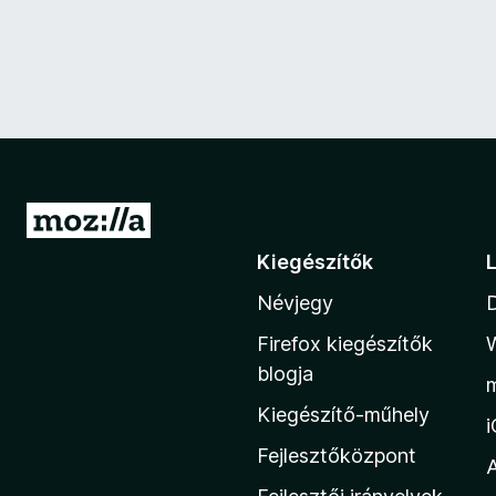
U
g
Kiegészítők
r
Névjegy
á
s
Firefox kiegészítők
a
blogja
M
Kiegészítő-műhely
o
z
Fejlesztőközpont
i