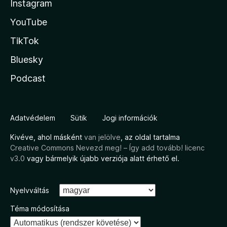
Instagram
YouTube
TikTok
Bluesky
Podcast
Adatvédelem
Sütik
Jogi információk
Kivéve, ahol másként
van jelölve
, az oldal tartalma
Creative Commons Nevezd meg! – Így add tovább! licenc
v3.0
vagy bármelyik újabb verziója alatt érhető el.
Nyelvváltás
Téma módosítása