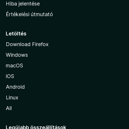
o
e
Hiba jelentése
k
k
n
e
Értékelési útmutató
l
l
é
a
s
p
Letöltés
e
j
k
Download Firefox
á
Windows
r
a
macOS
iOS
Android
Linux
All
Legújabb összeállítások