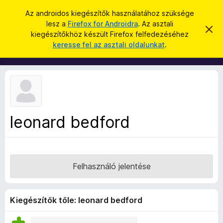
K
Bejelentkezés
Az androidos kiegészítők használatához szüksége
e
lesz a
Firefox for Androidra
. Az asztali
F
É
r
kiegészítőkhöz készült Firefox felfedezéséhez
r
i
keresse fel az asztali oldalunkat
.
t
e
r
e
s
s
e
í
é
f
t
s
é
o
s
x
e
l
b
v
leonard bedford
ö
e
t
n
é
g
s
e
é
Felhasználó jelentése
s
z
ő
Kiegészítők tőle: leonard bedford
k
i