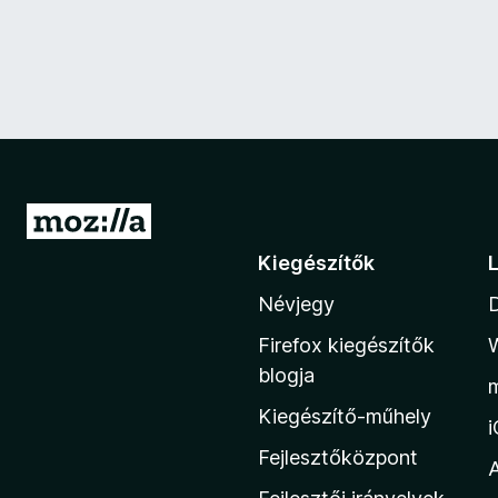
U
g
Kiegészítők
r
Névjegy
á
s
Firefox kiegészítők
a
blogja
M
Kiegészítő-műhely
o
z
Fejlesztőközpont
i