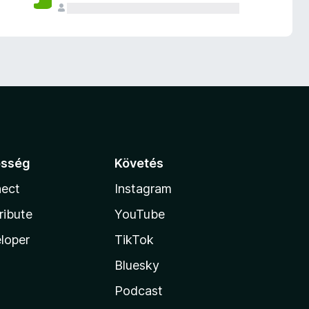
össég
Követés
ect
Instagram
ribute
YouTube
loper
TikTok
Bluesky
Podcast