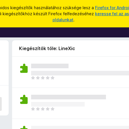
oidos kiegészítők használatához szüksége lesz a
Firefox for Andro
li kiegészítőkhöz készült Firefox felfedezéséhez
keresse fel az as
oldalunkat
.
Kiegészítők tőle: LineXic
M
é
g
n
i
n
M
c
é
s
g
e
n