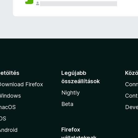
e
l
é
s
e
k
Letöltés
Legújabb
Köz
összeállítások
Download Firefox
Conn
Nightly
Windows
Cont
Beta
macOS
Deve
iOS
Firefox
Android
vállalatoknak