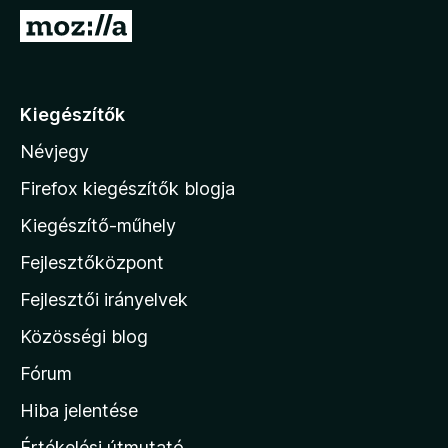
e
U
g
g
é
r
s
á
Kiegészítők
z
s
í
Névjegy
a
t
M
ő
Firefox kiegészítők blogja
k
o
Kiegészítő-műhely
z
Fejlesztőközpont
i
l
Fejlesztői irányelvek
l
Közösségi blog
a
h
Fórum
o
Hiba jelentése
n
Értékelési útmutató