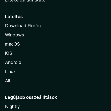
l
a
p
Letöltés
j
Download Firefox
á
Windows
r
a
macOS
iOS
Android
Linux
All
Legújabb összeállítások
Nightly