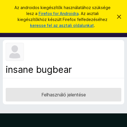
K
Bejelentkezés
Az androidos kiegészítők használatához szüksége
e
lesz a
Firefox for Androidra
. Az asztali
F
É
r
kiegészítőkhöz készült Firefox felfedezéséhez
r
i
keresse fel az asztali oldalunkat
.
t
e
r
e
s
s
e
í
é
f
t
s
é
o
s
x
e
l
b
v
insane bugbear
ö
e
t
n
é
g
s
e
é
Felhasználó jelentése
s
z
ő
k
i