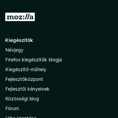
e
g
U
é
g
s
r
z
í
á
Kiegészítők
t
s
ő
Névjegy
a
k
M
Firefox kiegészítők blogja
o
Kiegészítő-műhely
z
Fejlesztőközpont
i
l
Fejlesztői irányelvek
l
Közösségi blog
a
h
Fórum
o