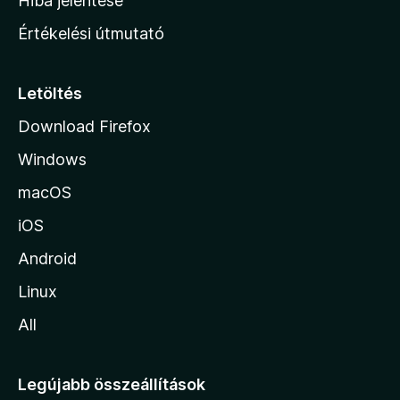
Hiba jelentése
n
Értékelési útmutató
l
a
p
Letöltés
j
Download Firefox
á
Windows
r
a
macOS
iOS
Android
Linux
All
Legújabb összeállítások