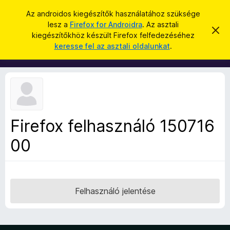
K
Bejelentkezés
Az androidos kiegészítők használatához szüksége
e
lesz a
Firefox for Androidra
. Az asztali
F
É
r
kiegészítőkhöz készült Firefox felfedezéséhez
r
i
keresse fel az asztali oldalunkat
.
t
e
r
e
s
s
e
í
é
f
t
s
é
o
s
x
e
l
b
v
Firefox felhasználó 150716
ö
e
t
00
n
é
g
s
e
é
s
z
Felhasználó jelentése
ő
k
i