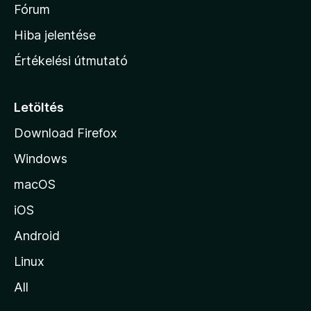
é
h
Fórum
t
s
é
o
e
Hiba jelentése
k
k
n
e
Értékelési útmutató
l
l
é
a
s
p
Letöltés
e
j
k
Download Firefox
á
Windows
r
a
macOS
iOS
Android
Linux
All