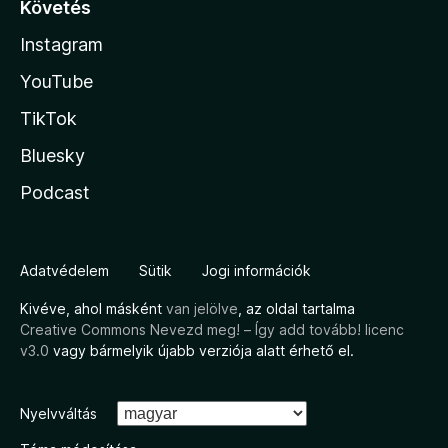
Követés
Instagram
YouTube
TikTok
Bluesky
Podcast
Adatvédelem
Sütik
Jogi információk
Kivéve, ahol másként
van jelölve
, az oldal tartalma
Creative Commons Nevezd meg! – Így add tovább! licenc
v3.0
vagy bármelyik újabb verziója alatt érhető el.
Nyelvváltás