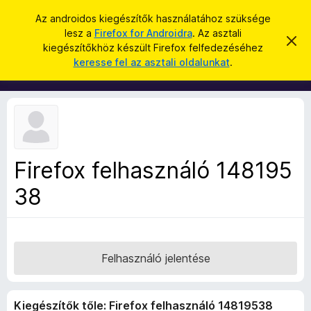
K
Bejelentkezés
Az androidos kiegészítők használatához szüksége
e
lesz a
Firefox for Androidra
. Az asztali
F
É
r
kiegészítőkhöz készült Firefox felfedezéséhez
r
i
keresse fel az asztali oldalunkat
.
t
e
r
e
s
s
e
í
é
f
t
s
é
o
s
x
e
l
b
v
Firefox felhasználó 148195
ö
e
t
38
n
é
g
s
e
é
s
z
Felhasználó jelentése
ő
k
Kiegészítők tőle: Firefox felhasználó 14819538
i