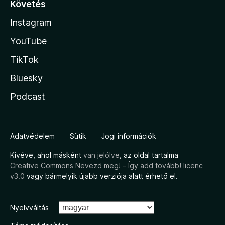
Követés
Instagram
YouTube
TikTok
Bluesky
Podcast
Adatvédelem
Sütik
Jogi információk
Kivéve, ahol másként
van jelölve
, az oldal tartalma
Creative Commons Nevezd meg! – Így add tovább! licenc
v3.0
vagy bármelyik újabb verziója alatt érhető el.
Nyelvváltás