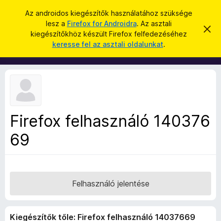
K
Bejelentkezés
Az androidos kiegészítők használatához szüksége
e
lesz a
Firefox for Androidra
. Az asztali
F
É
r
kiegészítőkhöz készült Firefox felfedezéséhez
r
i
keresse fel az asztali oldalunkat
.
t
e
r
e
s
s
e
í
é
f
t
s
é
o
s
x
e
l
b
v
Firefox felhasználó 140376
ö
e
t
69
n
é
g
s
e
é
s
z
Felhasználó jelentése
ő
k
Kiegészítők tőle: Firefox felhasználó 14037669
i