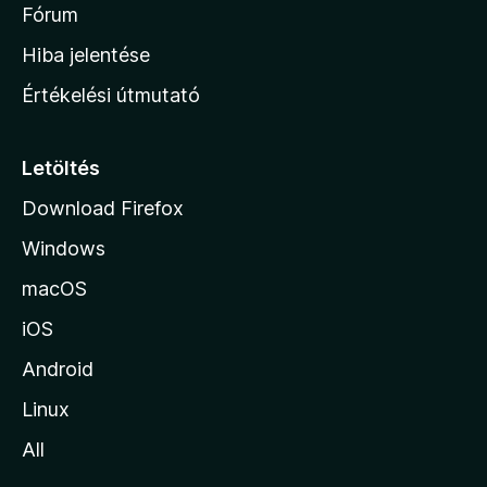
é
h
Fórum
t
s
é
o
e
Hiba jelentése
k
k
n
e
Értékelési útmutató
l
l
é
a
s
p
Letöltés
e
j
k
Download Firefox
á
Windows
r
a
macOS
iOS
Android
Linux
All