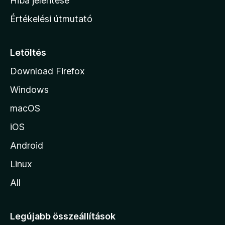
Hiba jelentése
n
Értékelési útmutató
l
a
p
Letöltés
j
Download Firefox
á
Windows
r
a
macOS
iOS
Android
Linux
All
Legújabb összeállítások