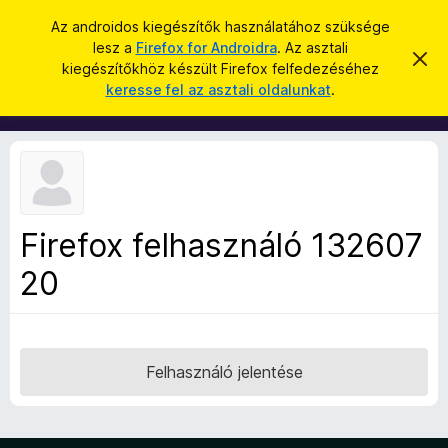
K
Bejelentkezés
Az androidos kiegészítők használatához szüksége
e
lesz a
Firefox for Androidra
. Az asztali
F
É
r
kiegészítőkhöz készült Firefox felfedezéséhez
r
i
keresse fel az asztali oldalunkat
.
t
e
r
e
s
s
e
í
é
f
t
s
é
o
s
x
e
l
b
v
Firefox felhasználó 132607
ö
e
t
20
n
é
g
s
e
é
s
z
Felhasználó jelentése
ő
k
i