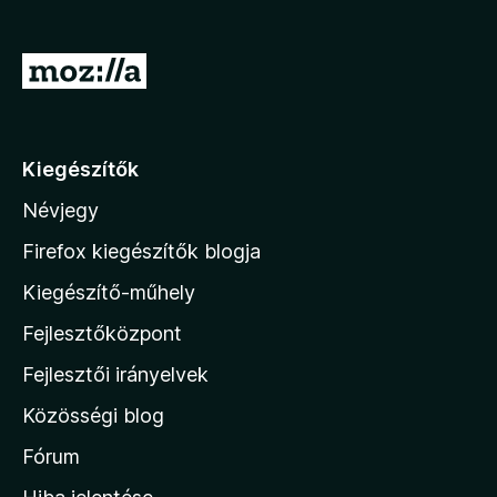
e
g
U
é
g
s
r
z
í
á
Kiegészítők
t
s
ő
Névjegy
a
k
M
Firefox kiegészítők blogja
o
Kiegészítő-műhely
z
Fejlesztőközpont
i
l
Fejlesztői irányelvek
l
Közösségi blog
a
h
Fórum
o