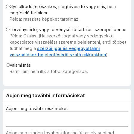
e
Gyűlölködő, erőszakos, megtévesztő vagy más, nem
g
megfelelő tartalom
Példa: rasszista képeket tartalmaz.
é
s
Törvénysértő, vagy törvénysértő tartalom szerepel benne
z
Példa: Csalás. (Ha szerzői joggal vagy védjegyekkel
í
kapcsolatos visszaélést szeretne bejelenteni, arról többet
t
tudhat meg a
szerzői jogi és védjegyoltalmi
visszaélések bejelentéséről szóló cikkünkben
).
ő
k
Valami más
Bármi, ami nem illik a többi kategóriába.
Adjon meg további információkat
Adjon meg további részleteket
Adjon meg minden további információt, amely segíthet