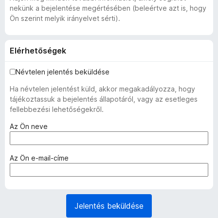
nekünk a bejelentése megértésében (beleértve azt is, hogy
Ön szerint melyik irányelvet sérti).
Elérhetőségek
Névtelen jelentés beküldése
Ha névtelen jelentést küld, akkor megakadályozza, hogy
tájékoztassuk a bejelentés állapotáról, vagy az esetleges
fellebbezési lehetőségekről.
(
Az Ön neve
k
ö
t
(
Az Ön e-mail-címe
e
k
l
ö
e
t
z
e
Jelentés beküldése
ő
l
)