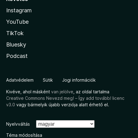
Instagram
YouTube
TikTok
Bluesky
Podcast
Adatvédelem
Sütik
Jogi információk
Kivéve, ahol másként
van jelölve
, az oldal tartalma
Creative Commons Nevezd meg! – Így add tovább! licenc
v3.0
vagy bármelyik újabb verziója alatt érhető el.
Nyelvváltás
Téma módosítása