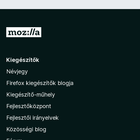
e
z
ő
)
U
g
r
á
Kiegészítők
s
Névjegy
a
M
Firefox kiegészítők blogja
o
Kiegészítő-műhely
z
Fejlesztőközpont
i
l
Fejlesztői irányelvek
l
Közösségi blog
a