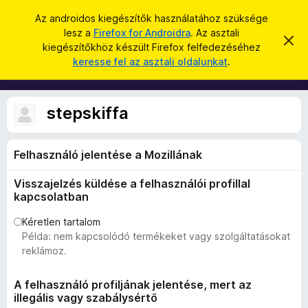
K
Bejelentkezés
Az androidos kiegészítők használatához szüksége
e
lesz a
Firefox for Androidra
. Az asztali
F
É
r
kiegészítőkhöz készült Firefox felfedezéséhez
r
i
keresse fel az asztali oldalunkat
.
t
e
r
e
s
s
e
í
é
f
t
stepskiffa
s
é
o
s
x
e
l
Felhasználó jelentése a Mozillának
b
v
ö
e
Visszajelzés küldése a felhasználói profillal
t
n
é
kapcsolatban
g
s
e
é
Kéretlen tartalom
Példa: nem kapcsolódó termékeket vagy szolgáltatásokat
s
reklámoz.
z
ő
A felhasználó profiljának jelentése, mert az
k
illegális vagy szabálysértő
i