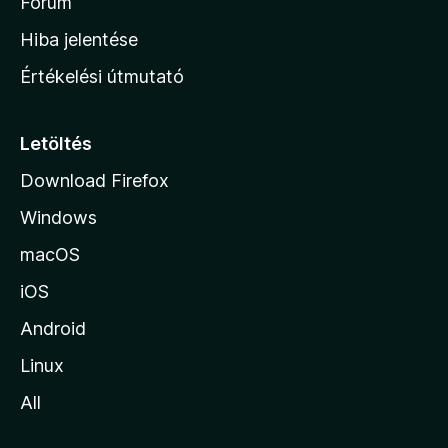
h
Fórum
o
Hiba jelentése
n
Értékelési útmutató
l
a
p
Letöltés
j
Download Firefox
á
Windows
r
a
macOS
iOS
Android
Linux
All