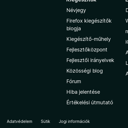
r
Névjegy
á
s
Firefox kiegészítők
a
blogja
M
Kiegészítő-műhely
o
z
Fejlesztőközpont
i
Fejlesztői irányelvek
L
l
Közösségi blog
l
A
a
Fórum
h
Hiba jelentése
o
Értékelési útmutató
n
l
a
Adatvédelem
Sütik
Jogi információk
p