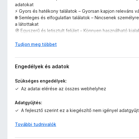
adatokat
⚡ Gyors és hatékony találatok – Gyorsan kapjon releváns vá
🌐 Semleges és elfogulatlan találatok – Nincsenek személy
a látottakat
🧭 Egyszerű és letisztult felület – Könnyen használható ki
🛡️ Nincsenek célzott hirdetések – Élvezze a privátabb é
🔄 Zökkenőmentes integráció – Automatikusan lecseréli az 
K
Tudjon meg többet
i
b
o
Engedélyek és adatok
n
t
Szükséges engedélyek:
á
Az adatai elérése az összes webhelyhez
s
,
Adatgyűjtés:
A fejlesztő szerint ez a kiegészítő nem igényel adatgyűjt
További tudnivalók