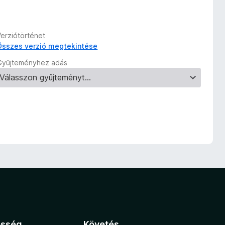
Verziótörténet
Összes verzió megtekintése
Gyűjteményhez adás
össég
Követés