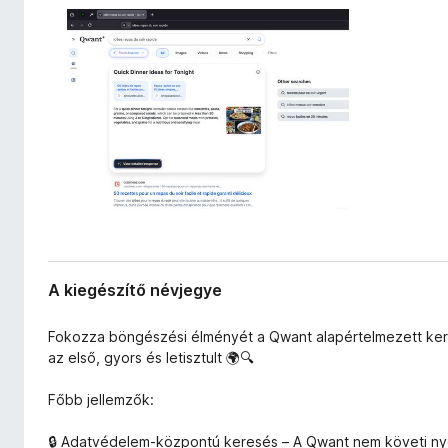
a
e
a
g
d
é
a
s
t
a
z
i
í
t
ő
k
A kiegészítő névjegye
Fokozza böngészési élményét a Qwant alapértelmezett ker
az első, gyors és letisztult 🌍🔍
Főbb jellemzők:
🔒 Adatvédelem-központú keresés – A Qwant nem követi ny