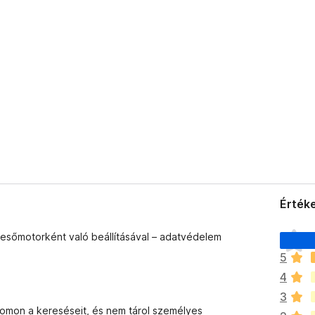
Értéke
M
esőmotorként való beállításával – adatvédelem
é
5
g
4
n
i
3
n
omon a kereséseit, és nem tárol személyes