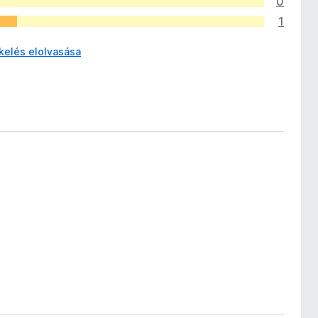
0
1
kelés elolvasása