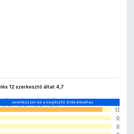
lés 12 szerkesztő által: 4,7
Jelentkezzen be a kiegészítő értékeléséhez
11
0
0