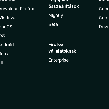
összeállítások
Download Firefox
Conn
Nightly
Windows
Cont
Beta
macOS
Deve
iOS
Firefox
Android
vállalatoknak
inux
Enterprise
ll