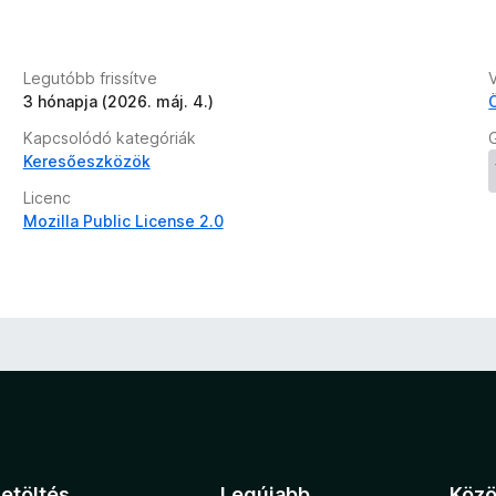
l
é
s
e
Legutóbb frissítve
k
3 hónapja (2026. máj. 4.)
Kapcsolódó kategóriák
Keresőeszközök
Licenc
Mozilla Public License 2.0
Letöltés
Legújabb
Köz