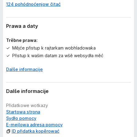
124 pohódnoćenjow čitać
d
n
o
ć
Prawa a daty
e
n
Trěbne prawa:
j
Mějće přistup k rajtarkam wobhladowaka
a
Přistup k wašim datam za wšě websydła měć
n
j
Dalše informacije
e
j
s
u
Dalše informacije
Přidatkowe wotkazy
Startowa strona
Sydło pomocy
E-mejlowa adresa pomocy
ID přidatka kopěrować