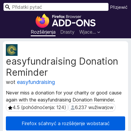
P
Přizjewić
y
P
t
ř
a
i
Rozšěrjenja
Drasty
Wjace…
ć
d
a
M
t
e
easyfundraising Donation
t
k
a
i
Reminder
d
z
a
a
wot
easyfundraising
t
F
y
Never miss a donation for your charity or good cause
i
r
again with the easyfundraising Donation Reminder.
r
o
4.5 (pohódnoćenja: 124)
6.237 wužiwarjow
4.5 (pohódnoćenja: 124)
6.237 wužiwarjow
z
e
š
f
ě
o
Firefox sćahnyć a rozšěrjenje wobstarać
r
x