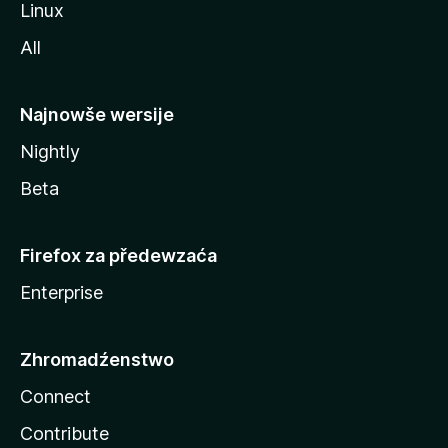
Linux
All
Najnowše wersije
Nightly
Beta
Firefox za předewzaća
Enterprise
Zhromadźenstwo
Connect
Contribute