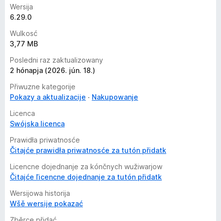
Wersija
6.29.0
Wulkosć
3,77 MB
Posledni raz zaktualizowany
2 hónapja (2026. jún. 18.)
Přiwuzne kategorije
Pokazy a aktualizacije
Nakupowanje
Licenca
Swójska licenca
Prawidła priwatnosće
Čitajće prawidła priwatnosće za tutón přidatk
Licencne dojednanje za kónčnych wužiwarjow
Čitajće ľicencne dojednanje za tutón přidatk
Wersijowa historija
Wšě wersije pokazać
Zběrce přidać