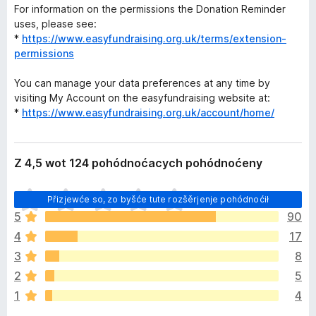
For information on the permissions the Donation Reminder
uses, please see:
*
https://www.easyfundraising.org.uk/terms/extension-
permissions
You can manage your data preferences at any time by
visiting My Account on the easyfundraising website at:
*
https://www.easyfundraising.org.uk/account/home/
Z 4,5 wot 124 pohódnoćacych pohódnoćeny
H
Přizjewće so, zo byšće tute rozšěrjenje pohódnoćił
i
5
90
š
4
17
ć
e
3
8
p
2
5
o
1
4
h
ó