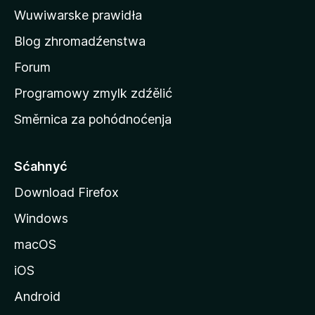
s
Wuwiwarske prawidła
t
Blog zhromadźenstwa
r
o
Forum
n
Programowy zmylk zdźělić
j
Směrnica za pohódnoćenja
e
M
o
Sćahnyć
z
Download Firefox
i
Windows
l
l
macOS
a
iOS
Android