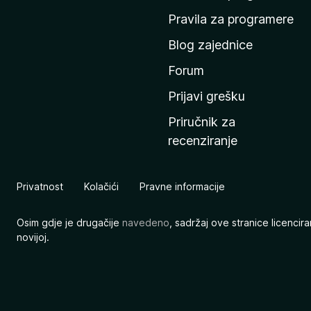
n
Pravila za programere
u
Blog zajednice
s
t
Forum
r
Prijavi grešku
a
Priručnik za
n
recenziranje
i
c
u
Privatnost
Kolačići
Pravne informacije
M
o
Osim gdje je drugačije
navedeno
, sadržaj ove stranice licenci
z
novijoj.
i
l
l