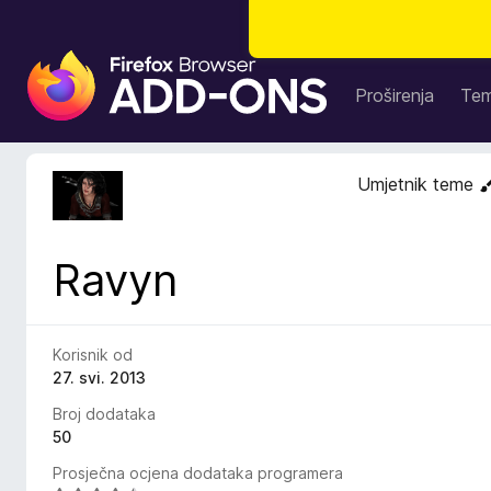
D
o
Proširenja
Te
d
a
c
Umjetnik teme
i
z
a
Ravyn
p
r
e
g
Korisnik od
l
27. svi. 2013
e
Broj dodataka
d
50
n
Prosječna ocjena dodataka programera
i