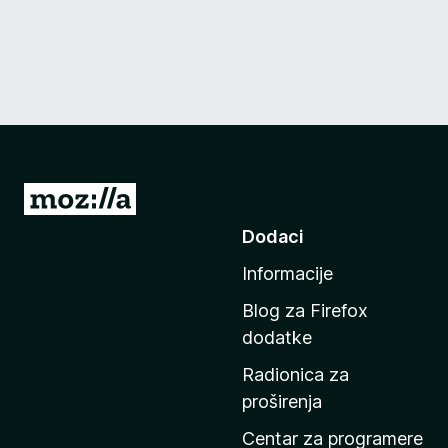
I
d
Dodaci
i
Informacije
n
a
Blog za Firefox
p
dodatke
o
Radionica za
č
proširenja
e
t
Centar za programere