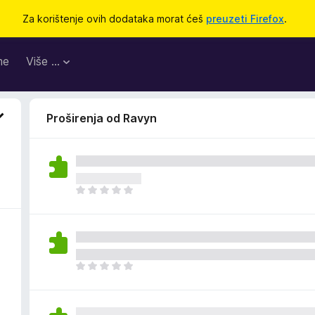
Za korištenje ovih dodataka morat ćeš
preuzeti Firefox
.
me
Više …
Proširenja od Ravyn
J
o
š
n
e
m
J
a
o
o
š
c
n