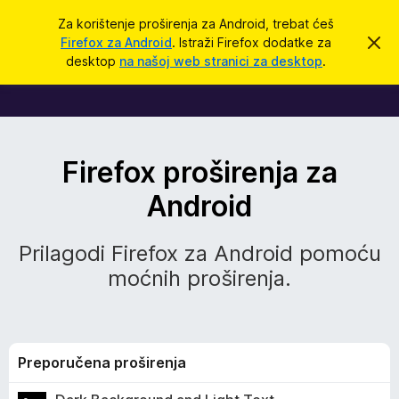
T
Prijavi se
Za korištenje proširenja za Android, trebat ćeš
r
Firefox za Android
. Istraži Firefox dodatke za
O
D
d
a
desktop
na našoj web stranici za desktop
.
b
ž
a
o
c
i
i
o
d
v
u
Firefox proširenja za
o
a
b
Android
a
v
c
i
j
Prilagodi Firefox za Android pomoću
e
i
s
moćnih proširenja.
t
z
a
Preporučena proširenja