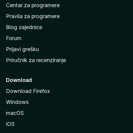
Centar za programere
t
n
Pravila za programere
u
Blog zajednice
s
t
Forum
r
Prijavi grešku
a
Priručnik za recenziranje
n
i
c
Download
u
Download Firefox
M
Windows
o
z
macOS
i
iOS
l