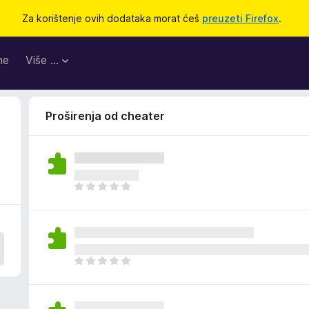
Za korištenje ovih dodataka morat ćeš
preuzeti Firefox
.
me
Više …
Proširenja od cheater
J
o
š
n
e
m
J
a
o
o
š
c
n