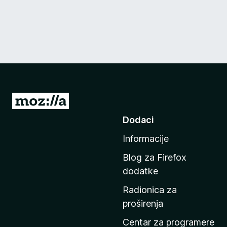
I
d
Dodaci
i
Informacije
n
a
Blog za Firefox
p
dodatke
o
Radionica za
č
proširenja
e
t
Centar za programere