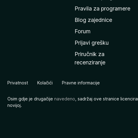
n
Pravila za programere
u
Blog zajednice
s
t
Forum
r
Prijavi grešku
a
Priručnik za
n
recenziranje
i
c
u
Privatnost
Kolačići
Pravne informacije
M
o
Osim gdje je drugačije
navedeno
, sadržaj ove stranice licenci
z
novijoj.
i
l
l