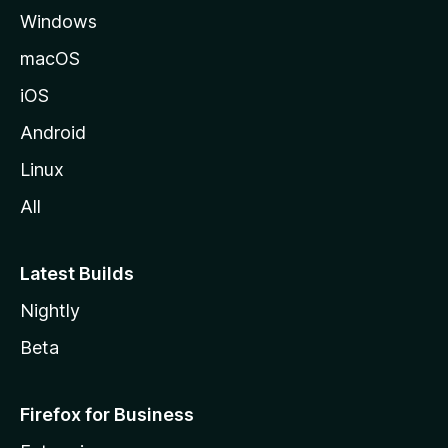
Windows
o
z
macOS
i
iOS
l
l
Android
e
Linux
All
Latest Builds
Nightly
Beta
Firefox for Business