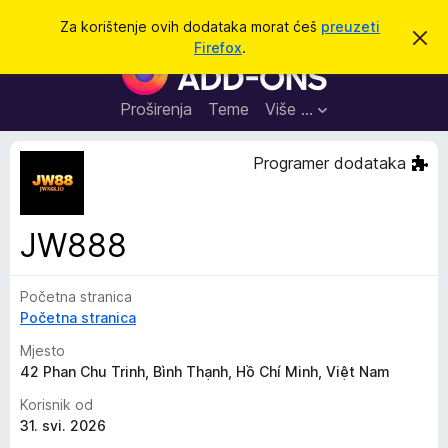
T
Prijavi se
Za korištenje ovih dodataka morat ćeš
preuzeti
O
r
Firefox
.
d
D
a
b
o
a
ž
c
d
Proširenja
Teme
Više …
i
i
a
o
v
c
Programer dodataka
u
i
o
b
z
a
a
v
JW888
i
p
j
r
e
s
Početna stranica
e
t
Početna stranica
g
l
Mjesto
e
42 Phan Chu Trinh, Bình Thạnh, Hồ Chí Minh, Việt Nam
d
Korisnik od
n
31. svi. 2026
i