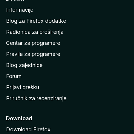
n
a
a
Informacije
p
o
Blog za Firefox dodatke
č
Radionica za proširenja
e
Centar za programere
t
n
Pravila za programere
u
Blog zajednice
s
t
Forum
r
Prijavi grešku
a
Priručnik za recenziranje
n
i
c
Download
u
Download Firefox
M