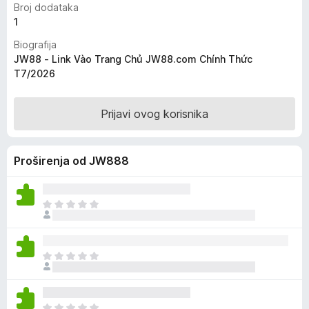
Broj dodataka
k
1
F
Biografija
i
JW88 - Link Vào Trang Chủ JW88.com Chính Thức
r
T7/2026
e
f
o
Prijavi ovog korisnika
x
Proširenja od JW888
J
o
š
n
J
e
o
m
š
a
n
o