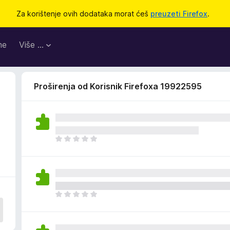
Za korištenje ovih dodataka morat ćeš
preuzeti Firefox
.
me
Više …
Proširenja od Korisnik Firefoxa 19922595
J
o
š
n
e
m
J
a
o
o
š
c
n