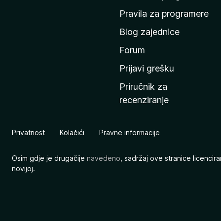
n
Pravila za programere
u
Blog zajednice
s
t
Forum
r
Prijavi grešku
a
Priručnik za
n
recenziranje
i
c
u
Privatnost
Kolačići
Pravne informacije
M
o
Osim gdje je drugačije
navedeno
, sadržaj ove stranice licenci
z
novijoj.
i
l
l