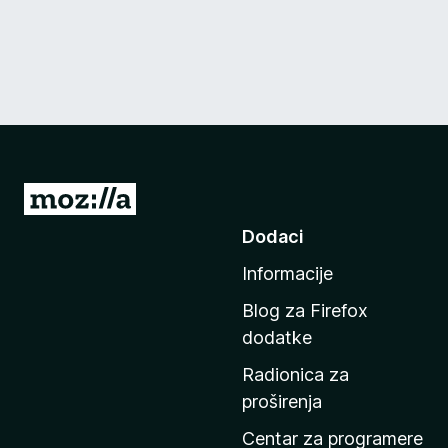
I
d
Dodaci
i
Informacije
n
a
Blog za Firefox
p
dodatke
o
Radionica za
č
proširenja
e
t
Centar za programere