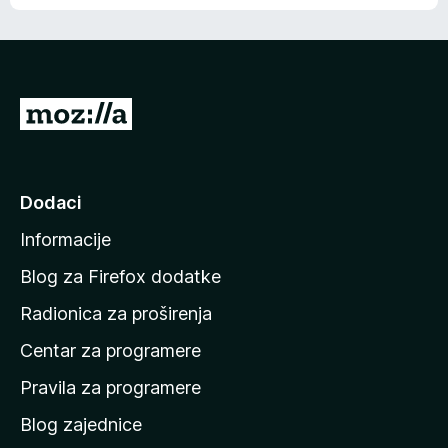
o
o
š
c
n
j
e
e
m
n
a
I
a
o
d
c
i
j
e
n
Dodaci
n
a
a
Informacije
p
o
Blog za Firefox dodatke
č
Radionica za proširenja
e
Centar za programere
t
n
Pravila za programere
u
Blog zajednice
s