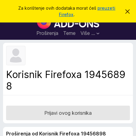
T
Prijavi se
Za korištenje ovih dodataka morat ćeš
preuzeti
O
r
Firefox
.
d
D
a
b
o
a
ž
c
d
Proširenja
Teme
Više …
i
i
a
o
v
c
u
i
o
b
z
a
a
v
Korisnik Firefoxa 1945689
i
p
j
8
r
e
s
e
t
g
l
e
Prijavi ovog korisnika
d
n
Proširenja od Korisnik Firefoxa 19456898
i