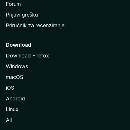
t
Forum
r
Prijavi grešku
a
Priručnik za recenziranje
n
i
c
Download
u
Download Firefox
M
Windows
o
z
macOS
i
iOS
l
l
Android
e
Linux
All