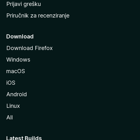
r
Prijavi grešku
a
Priručnik za recenziranje
n
i
c
Download
u
Download Firefox
M
Windows
o
z
macOS
i
iOS
l
l
Android
e
Linux
All
Latest Builds