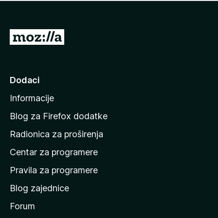
n
j
e
e
m
n
a
I
a
o
d
c
i
j
e
n
Dodaci
n
a
a
Informacije
p
o
Blog za Firefox dodatke
č
Radionica za proširenja
e
Centar za programere
t
n
Pravila za programere
u
Blog zajednice
s
t
Forum