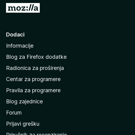
k
I
F
d
i
i
r
n
Dodaci
e
a
f
Informacije
p
o
o
x
Blog za Firefox dodatke
č
Radionica za proširenja
e
Centar za programere
t
n
Pravila za programere
u
Blog zajednice
s
t
Forum
r
Prijavi grešku
a
Priručnik za recenziranje