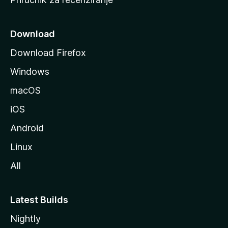
n
i
c
Download
u
Download Firefox
M
Windows
o
z
macOS
i
iOS
l
l
Android
e
Linux
All
Latest Builds
Nightly