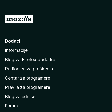
n
j
e
e
m
n
a
I
a
o
d
c
i
j
e
n
Dodaci
n
a
a
Informacije
p
o
Blog za Firefox dodatke
č
Radionica za proširenja
e
Centar za programere
t
n
Pravila za programere
u
Blog zajednice
s
t
Forum