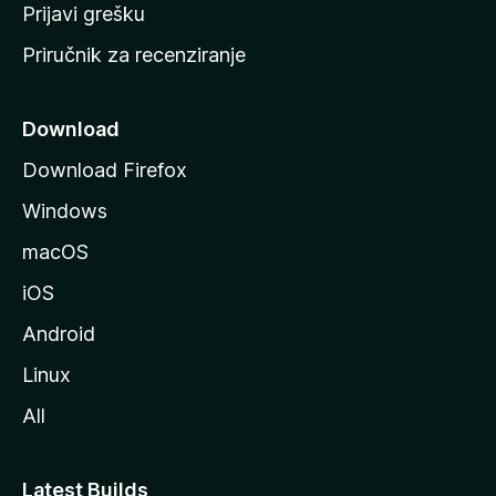
r
Prijavi grešku
a
Priručnik za recenziranje
n
i
c
Download
u
Download Firefox
M
Windows
o
z
macOS
i
iOS
l
l
Android
e
Linux
All
Latest Builds