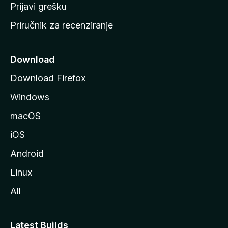
r
Prijavi grešku
a
Priručnik za recenziranje
n
i
c
Download
u
Download Firefox
M
Windows
o
z
macOS
i
iOS
l
l
Android
e
Linux
All
Latest Builds