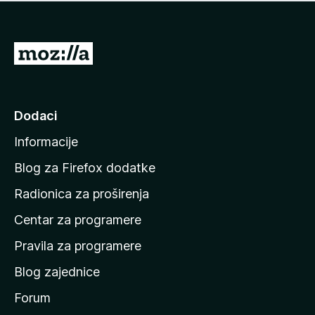
n
j
e
e
m
n
a
I
a
o
d
c
i
j
e
n
Dodaci
n
a
a
Informacije
p
o
Blog za Firefox dodatke
č
Radionica za proširenja
e
Centar za programere
t
n
Pravila za programere
u
Blog zajednice
s
t
Forum