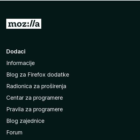
n
j
e
e
m
n
a
I
a
o
d
c
i
j
e
n
Dodaci
n
a
a
Informacije
p
o
Blog za Firefox dodatke
č
Radionica za proširenja
e
Centar za programere
t
n
Pravila za programere
u
Blog zajednice
s
t
Forum