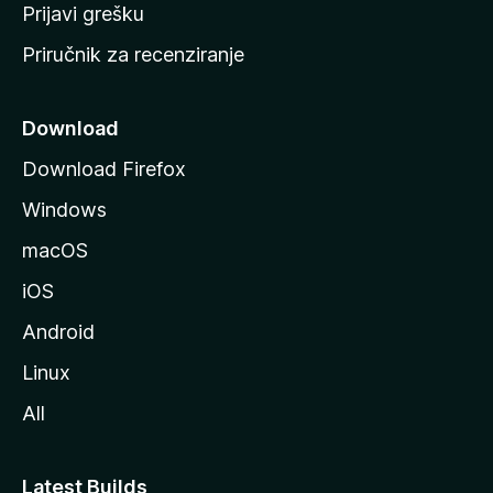
r
Prijavi grešku
a
Priručnik za recenziranje
n
i
c
Download
u
Download Firefox
M
Windows
o
z
macOS
i
iOS
l
l
Android
e
Linux
All
Latest Builds